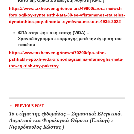
Κατσίδη, Ορκωτού Ελεγκτή Λογιστή KMC )
https://www.taxheaven.gr/circulars/49800/arora-meiwsh-
forologikoy-syntelesth-kata-30-se-yfistamenes-etaireies-
dynatothtes-poy-dinontai-symfwna-me-to-n-4935-2022
ΦΠΑ στην ψηφιακή εποχή (ViDA) –
Χρονοδιάγραμμα εφαρμογής μετά την έγκριση του
πακέτου
https://www.taxheaven.gr/news/70200/fpa-sthn-
pshfiakh-epoxh-vida-xronodiagramma-efarmoghs-meta-
thn-egkrish-toy-paketoy
←
PREVIOUS POST
To στίγμα της εβδομάδας – Σημαντικά Ελεγκτικά,
Λογιστικά και Φορολογικά Θέματα (Επιλογή :
Νιφορόπουλος Κώστας )