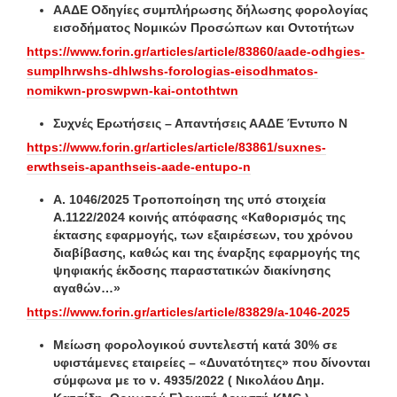
ΑΑΔΕ Οδηγίες συμπλήρωσης δήλωσης φορολογίας
εισοδήματος Νομικών Προσώπων και Οντοτήτων
https://www.forin.gr/articles/article/83860/aade-odhgies-
sumplhrwshs-dhlwshs-forologias-eisodhmatos-
nomikwn-proswpwn-kai-ontothtwn
Συχνές Ερωτήσεις – Απαντήσεις ΑΑΔΕ Έντυπο Ν
https://www.forin.gr/articles/article/83861/suxnes-
erwthseis-apanthseis-aade-entupo-n
Α. 1046/2025 Τροποποίηση της υπό στοιχεία
Α.1122/2024 κοινής απόφασης «Καθορισμός της
έκτασης εφαρμογής, των εξαιρέσεων, του χρόνου
διαβίβασης, καθώς και της έναρξης εφαρμογής της
ψηφιακής έκδοσης παραστατικών διακίνησης
αγαθών…»
https://www.forin.gr/articles/article/83829/a-1046-2025
Μείωση φορολογικού συντελεστή κατά 30% σε
υφιστάμενες εταιρείες – «Δυνατότητες» που δίνονται
σύμφωνα με το ν. 4935/2022 ( Νικολάου Δημ.