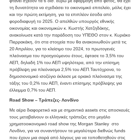
φτάνει σχεδόν τα 6 δισ. ευρώ με εφαρμογή από φέτος, θα έχει
τη δυνατότητα να σχεδιάσει το οικονομικό επιτελείο, μόλις έχει
και την πρώτη εκτίμηση, για τα επιπλέον έσοδα από
φοροδιαφυγή το 2025. Ο απελθών υπουργός εθνικής
οικονομίας και οικονομικών κ. Κωστής Χατζηδάκης,
ανακοίνωσε κατά την παράδοση του ΥΠΕΘΟ στον κ. Κυριάκο
Πιερρακάκη, ότι στα στοιχεία που θα ανακοινωθούν μετά τις
20 Απριλίου, για το κλείσιμο του 2024, το πρωτογενές
πλεόνασμα του προηγούμενου έτους, έφτασε το 3,5% του
ΑΕΠ, δηλαδή 1% του ΑΕΠ υψηλότερα, από την επίσημη
πρόβλεψη για πλεόνασμα 2,5% του ΑΕΠ.Ταυτόχρονα, το
δημοσιονομικό ισοζύγιο έκλεισε με οριακό πλεόνασμα της
τάξης του 0,2% του ΑΕΠ, έναντι επίσημης πρόβλεψης για
έλλειμμα 0,7% του ΑΕΠ.
Road Show – Τράπεζες- Λονδίνο
Με αέρα διαφορετικό και με σημαντικά assets στις αποσκευές
τους μεταβαίνουν οι ελληνικές τράπεζες στο μεγάλο
χρηματοοικονομικό road show της Morgan Stanley στο
Λονδίνο, για να συναντήσουν τα μεγαλύτερα διεθνώς funds
που έχουν μια σειρά από λόγους για να τοποθετηθούν στις