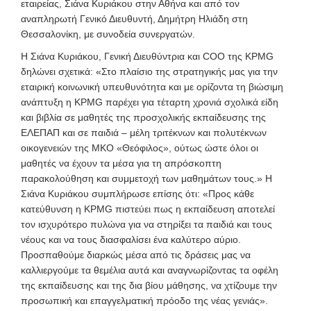
εταιρείας, Σιάνα Κυριάκου στην Αθήνα και από τον
αναπληρωτή Γενικό Διευθυντή, Δημήτρη Ηλιάδη στη
Θεσσαλονίκη, με συνοδεία συνεργατών.
Η Σιάνα Κυριάκου, Γενική Διευθύντρια και COO της KPMG
δηλώνει σχετικά: «Στο πλαίσιο της στρατηγικής μας για την
εταιρική κοινωνική υπευθυνότητα και με ορίζοντα τη βιώσιμη
ανάπτυξη η KPMG παρέχει για τέταρτη χρονιά σχολικά είδη
και βιβλία σε μαθητές της προσχολικής εκπαίδευσης της
ΕΛΕΠΑΠ και σε παιδιά – μέλη τριτέκνων και πολυτέκνων
οικογενειών της ΜΚΟ «Θεόφιλος», ούτως ώστε όλοι οι
μαθητές να έχουν τα μέσα για τη απρόσκοπτη
παρακολούθηση και συμμετοχή των μαθημάτων τους.» Η
Σιάνα Κυριάκου συμπλήρωσε επίσης ότι: «Προς κάθε
κατεύθυνση η KPMG πιστεύει πως η εκπαίδευση αποτελεί
τον ισχυρότερο πυλώνα για να στηρίξει τα παιδιά και τους
νέους και να τους διασφαλίσει ένα καλύτερο αύριο.
Προσπαθούμε διαρκώς μέσα από τις δράσεις μας να
καλλιεργούμε τα θεμέλια αυτά και αναγνωρίζοντας τα οφέλη
της εκπαίδευσης και της δια βίου μάθησης, να χτίζουμε την
προσωπική και επαγγελματική πρόοδο της νέας γενιάς».