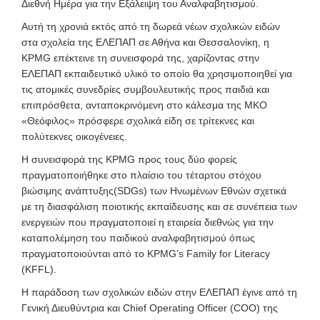
Διεθνή Ημέρα για την Εξάλειψη του Αναλφαβητισμού.
Αυτή τη χρονιά εκτός από τη δωρεά νέων σχολικών ειδών
στα σχολεία της ΕΛΕΠΑΠ σε Αθήνα και Θεσσαλονίκη, η
KPMG επέκτεινε τη συνεισφορά της, χαρίζοντας στην
ΕΛΕΠΑΠ εκπαιδευτικό υλικό το οποίο θα χρησιμοποιηθεί για
τις ατομικές συνεδρίες συμβουλευτικής προς παιδιά και
επιπρόσθετα, ανταποκρινόμενη στο κάλεσμα της ΜΚΟ
«Θεόφιλος» πρόσφερε σχολικά είδη σε τρίτεκνες και
πολύτεκνες οικογένειες.
Η συνεισφορά της KPMG προς τους δύο φορείς
πραγματοποιήθηκε στο πλαίσιο του τέταρτου στόχου
βιώσιμης ανάπτυξης(SDGs) των Ηνωμένων Εθνών σχετικά
με τη διασφάλιση ποιοτικής εκπαίδευσης και σε συνέπεια των
ενεργειών που πραγματοποιεί η εταιρεία διεθνώς για την
καταπολέμηση του παιδικού αναλφαβητισμού όπως
πραγματοποιούνται από το KPMG’s Family for Literacy
(KFFL).
Η παράδοση των σχολικών ειδών στην ΕΛΕΠΑΠ έγινε από τη
Γενική Διευθύντρια και Chief Operating Officer (COO) της