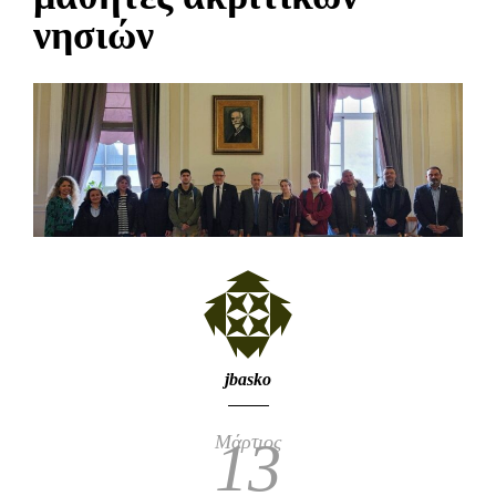
νησιών
jbasko
Μάρτιος
13