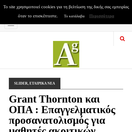
To site χρησιμοποιεί cookies για τη βελτίωση της δικής σας εμπειρίας
όταν το επισκέπτεστε.
Περισσότερα
Το κατάλαβα
Menu
SLIDER
,
ΕΤΑΙΡΙΚΑ ΝΕΑ
Grant Thornton και
ΟΠΑ : Επαγγελματικός
προσανατολισμός για
μαθητές ακριτικών