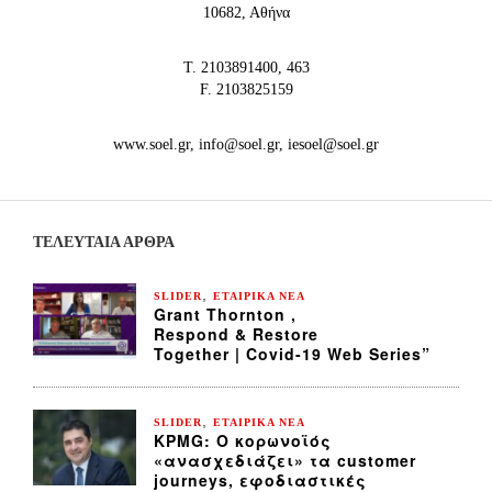
10682, Αθήνα
Τ. 2103891400, 463
F. 2103825159
www.soel.gr, info@soel.gr, iesoel@soel.gr
ΤΕΛΕΥΤΑΙΑ ΆΡΘΡΑ
,
SLIDER
ΕΤΑΙΡΙΚΑ ΝΕΑ
Grant Thornton ,
Respond & Restore
Together | Covid-19 Web Series”
,
SLIDER
ΕΤΑΙΡΙΚΑ ΝΕΑ
KPMG: Ο κορωνοϊός
«ανασχεδιάζει» τα customer
journeys, εφοδιαστικές