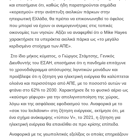
και επεσήμανε ότι, καθώς ήδη παρατηρούνται σημάδια
«κορεσμού» στην ανάπτυξη αιολικών πάρκων στην
ηπειρωτική Ελλάδα, θα πρέπει να επικοινωνηθεί το όφελος
που μπορεί να έχουν οι ανεμογεννήτριες στις τοπικές
οικονομίες των νησιών. Αξίζει να αναφερθεί ότι ο Mike Hayes
χαρακτήρισε τα υπεράκτια αιολικά πάρκα ως «το μεγάλο
κερδισμένο στοίχημα των ΑΠΕ».
Στο ίδιο μήκος κύματος, ο Γιώργος Στάμτσης, Γενικός
Διευθυντής του ΕΣΑΗ, επεσήμανε ότι η πανδημία επιτάχυνε
το χρονοδιάγραμμα απόσυρσης λιγνιτικών μονάδων και
προέβλεψε ότι η ζήτηση για ηλεκτρική ενέργεια θα καλύπτεται
ολοένα και περισσότερο από ΑΠΕ, με το ποσοστό αυτών να
φτάνει στο 62% το 2030. Χαρακτήρισε δε το φυσικό αέριο ως
«καύσιμο γέφυρα» για την απολιγνιτοποίηση της χώρας,
λόγω και της ασφάλειας εφοδιασμού του. Αναφορικά με το
«σοκ του lockdown» στη ζήτηση ενέργειας, εκτίμησε ότι, με
ένα σχήμα ανάκαμψης «τύπου V», το 2021, η ζήτηση για
ηλεκτρική ενέργεια θα επανέλθει σε προ κρίσης επίπεδα.
Αναφορικά με τις γεωπολιτικές εξελίξεις οι οποίες επηρεάζουν