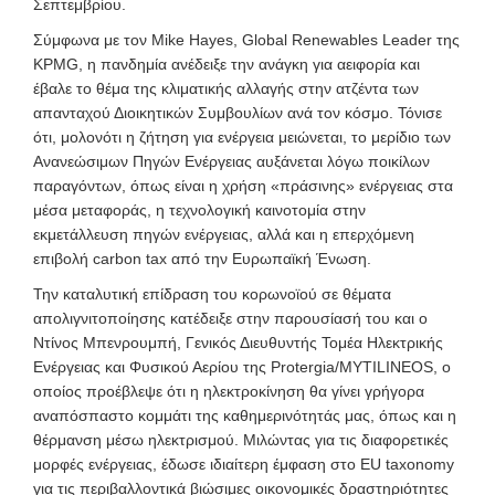
Σεπτεμβρίου.
Σύμφωνα με τον Mike Hayes, Global Renewables Leader της
KPMG, η πανδημία ανέδειξε την ανάγκη για αειφορία και
έβαλε το θέμα της κλιματικής αλλαγής στην ατζέντα των
απανταχού Διοικητικών Συμβουλίων ανά τον κόσμο. Τόνισε
ότι, μολονότι η ζήτηση για ενέργεια μειώνεται, το μερίδιο των
Ανανεώσιμων Πηγών Ενέργειας αυξάνεται λόγω ποικίλων
παραγόντων, όπως είναι η χρήση «πράσινης» ενέργειας στα
μέσα μεταφοράς, η τεχνολογική καινοτομία στην
εκμετάλλευση πηγών ενέργειας, αλλά και η επερχόμενη
επιβολή carbon tax από την Ευρωπαϊκή Ένωση.
Την καταλυτική επίδραση του κορωνοϊού σε θέματα
απολιγνιτοποίησης κατέδειξε στην παρουσίασή του και ο
Ντίνος Μπενρουμπή, Γενικός Διευθυντής Τομέα Ηλεκτρικής
Ενέργειας και Φυσικού Αερίου της Protergia/MYTILINEOS, ο
οποίος προέβλεψε ότι η ηλεκτροκίνηση θα γίνει γρήγορα
αναπόσπαστο κομμάτι της καθημερινότητάς μας, όπως και η
θέρμανση μέσω ηλεκτρισμού. Μιλώντας για τις διαφορετικές
μορφές ενέργειας, έδωσε ιδιαίτερη έμφαση στο EU taxonomy
για τις περιβαλλοντικά βιώσιμες οικονομικές δραστηριότητες