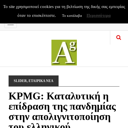
To site χρησιμοποιεί cookies για τη βελτίωση της δικής σας εμπειρίας
όταν το επισκέπτεστε.
Περισσότερα
Το κατάλαβα
Menu
SLIDER
,
ΕΤΑΙΡΙΚΑ ΝΕΑ
KPMG: Καταλυτική η
επίδραση της πανδημίας
στην απολιγνιτοποίηση
του ελληνικού