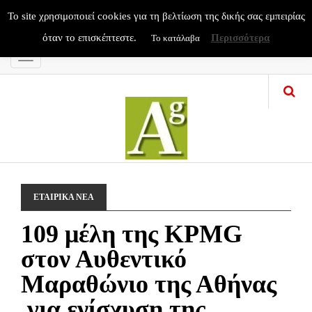
To site χρησιμοποιεί cookies για τη βελτίωση της δικής σας εμπειρίας
όταν το επισκέπτεστε.
Περισσότερα
Το κατάλαβα
Menu
ΕΤΑΙΡΙΚΑ ΝΕΑ
109 μέλη της KPMG
στον Αυθεντικό
Μαραθώνιο της Αθήνας
για ενίσχυση της