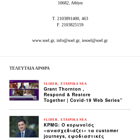
10682, Αθήνα
Τ. 2103891400, 463
F. 2103825159
www.soel.gr, info@soel.gr, iesoel@soel.gr
ΤΕΛΕΥΤΑΙΑ ΆΡΘΡΑ
,
SLIDER
ΕΤΑΙΡΙΚΑ ΝΕΑ
Grant Thornton ,
Respond & Restore
Together | Covid-19 Web Series”
,
SLIDER
ΕΤΑΙΡΙΚΑ ΝΕΑ
KPMG: Ο κορωνοϊός
«ανασχεδιάζει» τα customer
journeys, εφοδιαστικές