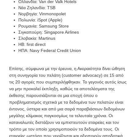
Ολλανδία: Van der Valk Hotels
Νέα Ζηλανδία: TSB
Νορβηγία: Vinmonopolet
Πολωνία: iSpot (Apple)
Ρουμανία: Samsung Store
Σιγκαπούρη: Singapore Airlines
Σλοβακία: Martinus
ΗΒ: first direct
ΗΠΑ: Navy Federal Credit Union
Επίσης, σύμφωνα με την έρευνα, η Ακεραιότητα δίνει ώθηση
στη συνηγορία του πελάτη (customer advocacy) σε 15 από
τις 20 αγορές που συμπεριλήφθηκαν. Το γεγονός αυτός ίσως
να μην προκαλεί έκπληξη, καθώς τα αποτελέσματα της
έκθεσης παρουσιάζονται σε μια εποχή όπου ο
προβληματισμός σχετικά με τα δεδομένα των πελατών είναι
έντονος, ύστερα και από μια σειρά παραβιάσεων δεδομένων
μεγάλης κλίμακας παγκοσμίως τα τελευταία χρόνια. Οι
καταναλωτές διστάζουν να εμπιστευτούν εταιρείες και τον
τρόπο με τον οποίο χρησιμοποιούν τα δεδομένα τους. Οι
εταιρείες ωστόσο που χειρίζονται και αξιοποιούν αποδοτικά