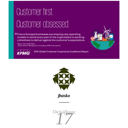
jbasko
Οκτώβριος
17