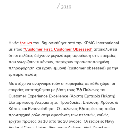
/
2019
Η νέα
έρευνα
που δημοσιεύθηκε από την KPMG International
με τίτλο
“Customer First. Customer Obsessed”
αποκαλύπτει
ότι οι πελάτες δείχνουν μεγαλύτερη αφοσίωση στις εταιρείες
που γνωρίζουν τι κάνουν, παρέχουν προσωποποιημένη
πληροφόρηση και έχουν εμμονή (customer obsessed) με την
εμπειρία πελάτη.
Με στόχο να αναγνωριστούν οι κορυφαίες σε κάθε χώρα, οι
εταιρείες κατατάχθηκαν με βάση τους Έξι Πυλώνες του
Customer Experience Excellence (Άριστη Εμπειρία Πελάτη):
Εξατομίκευση, Ακεραιότητα, Προσδοκίες, Επίλυση, Χρόνος &
Κόπος και Ενσυναίσθηση. Ο πυλώνας Eξατομίκευση παίζει
πρωταρχικό ρόλο στην αφοσίωση των πελατών, καθώς
έρχεται πρώτος σε 18 από τις 20 αγορές. Οι εταιρείες Navy
Federal Credit Union, Singapore Airlines, First Direct και