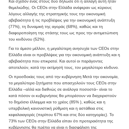
Και σχεδόν ένας στους δύο δήλωσε ότι η αλλαγή αυτή ήταν
θεμελιώδης. Οι CEOs στην Ελλάδα ανέφεραν ως κύριους
λόγους αλλαγής της στρατηγικής τους την οικονομική
αβεβαιότητα ή τις προβλέψεις για την οικονομική ανάπτυξη
(77%), τη δυναμική της αγοράς (68%), καθώς και τη
διαφοροποίηση της στάσης τους ως προς την αντιμετώπιση
του κινδύνου (52%).
Για το άμεσο μέλλον, η μεγαλύτερη ανησυχία των CEOs στην
Ελλάδα είναι οι προβλέψεις για την οικονομική ανάπτυξη και η
αβεβαιότητα που επικρατεί. Και αυτοί οι παράγοντες
αποτελούν, κατά την εκτίμησή τους, τον μεγαλύτερο κίνδυνο.
Οι προσδοκίες τους από την κυβέρνηση Μετά την οικονομία,
τα μεγαλύτερα ζητήματα που απασχολούν τους CEOs στην
Ελλάδα –αλλά και διεθνώς σε ανάλογα ποσοστά– είναι το
κατά πόσον οι κυβερνήσεις θα μπορέσουν να διαχειριστούν
το δημόσιο έλλειμμα και το χρέος (85% ), καθώς και η
υπερβολική κανονιστική ρύθμιση και η αστάθεια στις
κεφαλαιαγορές (περίπου 67% και στις δύο κατηγορίες). Το
73% των CEOs στην Ελλάδα είπαν ότι προτεραιότητα της
κυβέρνησης θα πρέπει να είναι η διασφάλιση της