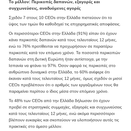
Το μέλλον: Περικοπές δαπανών, εξαγορές και
συγχωνεύσεις, αναδυόμενες αγορές
Σχεδόν 7 στους 10 CEOs στην Ελλάδα πιστεύουν ότι το
ύψος των τιμών θα καθοδηγεί τις επιχειρηματικές αποφάσεις.
Οι περισσότεροι CEOs στην Ελλάδα (91%) είπαν ότι έχουν
κάνει περικοπές δαπανών κατά τους τελευταίους 12 μήνες,
ενώ το 76% προτίθενται να προχωρήσουν σε περαιτέρω
περικοπές κατά τον επόμενο χρόνο. Τα ποσοστά περικοπών
δαπανών στη Δυτική Ευρώπη ήταν αντίστοιχα, με την
Ισπανία να φτάνει το 97%. Όσον αφορά τις περικοπές στο
ανθρώπινο δυναμικό στην Ελλάδα, το 60% ανέφερε ότι
έκαναν κατά τους τελευταίους 12 μήνες, όμως σχεδόν οι μισοί
CEOs προβλέπουν ότι ο αριθμός των εργαζομένων τους θα
παραμείνει περίπου ο ίδιος μέσα στον επόμενο χρόνο.
Το 48% των CEOs από την Ελλάδα δήλωσαν ότι έχουν
προβεί σε στρατηγικές συμμαχίες, εξαγορές και συγχωνεύσεις
κατά τους τελευταίους 12 μήνες, ενώ ακόμα περισσότεροι
βλέπουν ευκαιρίες και σκοπεύουν να υλοποιήσουν αυτές τις
πρακτικές στο άμεσο μέλλον.