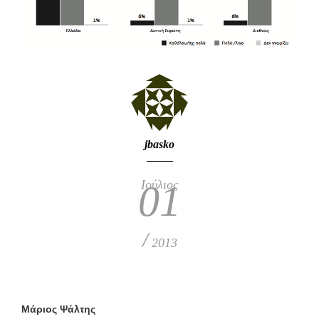
jbasko
Ιούλιος
01
/
2013
Μάριος Ψάλτης