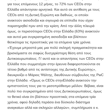
για τους επόμενους 12 μήνες, το 72% των CEOs στην
Ελλάδα απάντησαν αρνητικά. Και αυτό σε αντίθεση με τους
CEOs από τη Δυτική Ευρώπη και διεθνώς, οι οποίοι
ανακτούν αισιοδοξία και σιγουριά σε επίπεδα που είχαν
παρατηρηθεί πριν από την κρίση. Από την άλλη πλευρά
όμως, οι περισσότεροι CEOs στην Ελλάδα (63%) ανακτούν
και αυτοί μια συγκρατημένη αισιοδοξία και βλέπουν
θετικότερα τις προοπτικές για τα επόμενα τρία χρόνια.
«Έχουμε μπροστά μας μια πολύ σκληρή πραγματικότητα και
βρισκόμαστε σε σαφώς δυσχερέστερη θέση από τους
Δυτικοευρωπαίους. Γι’ αυτό και οι απαντήσεις των CEOs στην
Ελλάδα που συμμετείχαν στην έρευνα διαφοροποιούνται σε
τέτοιο βαθμό από τις αντίστοιχες της Δυτικής Ευρώπης»,
διευκρινίζει ο Μάριος Ψάλτης, διευθύνων σύμβουλος της PwC
στην Ελλάδα. «Όμως οι CEOs στηνΕλλάδα ανακτούν την
εμπιστοσύνη τους για το μεσοπρόθεσμο μέλλον. Βέβαια, είναι
πολύ πιο συγκρατημένοι από τους Δυτικοευρωπαίους, όμως
το θετικό είναι ότι βλέπουν προοπτικές στα επόμενα τρία
χρόνια, αφού δηλαδή περάσει ένα δύσκολο διάστημα
αναγκαίων αλλά και σκληρών αλλαγών», συμπλήρωσε ο κ.