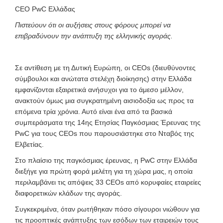
CEO PwC Eλλάδας
Πιστεύουν ότι οι αυξήσεις στους φόρους μπορεί να
επιβραδύνουν την ανάπτυξη της ελληνικής αγοράς.
Σε αντίθεση με τη Δυτική Ευρώπη, οι CEOs (διευθύνοντες
σύμβουλοι και ανώτατα στελέχη διοίκησης) στην Ελλάδα
εμφανίζονται εξαιρετικά ανήσυχοι για το άμεσο μέλλον,
ανακτούν όμως μια συγκρατημένη αισιοδοξία ως προς τα
επόμενα τρία χρόνια. Αυτό είναι ένα από τα βασικά
συμπεράσματα της 14ης Ετησίας Παγκόσμιας Έρευνας της
PwC για τους CEOs που παρουσιάστηκε στο Νταβός της
Ελβετίας.
Στο πλαίσιο της παγκόσμιας έρευνας, η PwC στην Ελλάδα
διεξήγε για πρώτη φορά μελέτη για τη χώρα μας, η οποία
περιλαμβάνει τις απόψεις 33 CEOs από κορυφαίες εταιρείες
διαφορετικών κλάδων της αγοράς.
Συγκεκριμένα, όταν ρωτήθηκαν πόσο σίγουροι νιώθουν για
τις προοπτικές ανάπτυξης των εσόδων των εταιρειών τους