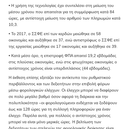
• Η χρήση της τεχνολογίας έχει συντελέσει στη μείωση του
μέσου χρόνου που απαιτείται για τη συμμόρφωση κατά 84
ώρες, με αντίστοιχη μείωση του αριθμού των πληρωμών κατά
10,3.
• Το 2017, ο ΣΣΦΕ επί των κερδών μειώθηκε σε 58
οικονομίες και αυξήθηκε σε 37, ενώ αντιστρόφως ο ΣΣΦΕ επί
της εργασίας μειώθηκε σε 17 οικονομίες και αυξήθηκε σε 39.
• Κατά μέσο όρο, η επιστροφή ΦΠΑ απαιτεί 19,2 εβδομάδες
στις πλούσιες οικονομίες, ενώ στις φτωχότερες οικονομίες ο
αντίστοιχος χρόνος είναι υπερδιπλάσιος (44 εβδομάδες).
Η έκθεση επίσης εξετάζει τον αντίκτυπο του ρυθμιστικού
περιβάλλοντος και των δεξιοτήτων στην επιβολή φόρων
μέσω φορολογικών ελέγχων. Οι έλεγχοι μπορεί να διαφέρουν
σε πολύ μεγάλο βαθμό όσον αφορά τη διάρκεια και την
πολυπλοκότητα –οι φορολογούμενοι ενδέχεται να ξοδέψουν
έως και 128 ώρες για τη συλλογή πληροφοριών για έναν
έλεγχο. Παρόλα αυτά, για πολλούς ο αντίστοιχος χρόνος
μπορεί να είναι μόνο μερικές ώρες. Η βελτίωση των
δεξιοτήτων των στελεχών της φορολογικής διοίκησης είναι