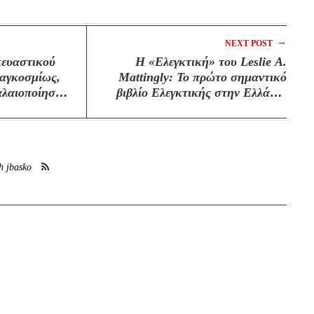
→
NEXT POST
κευαστικού
Η «Ελεγκτική» του Leslie A.
παγκοσμίως,
Mattingly: Το πρώτο σημαντικό
αλαιοποίηση
βιβλίο Ελεγκτικής στην Ελλάδα,
Κωνσταντίνος Ι. Νιφορόπουλος,
Ωρίων
h jbasko