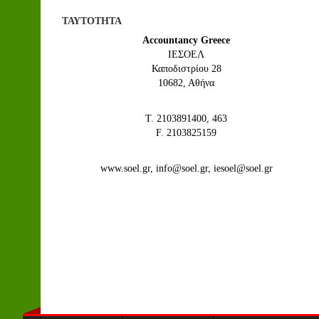
ΤΑΥΤΟΤΗΤΑ
Accountancy Greece
IEΣΟΕΛ
Καποδιστρίου 28
10682, Αθήνα
Τ. 2103891400, 463
F. 2103825159
www.soel.gr, info@soel.gr, iesoel@soel.gr