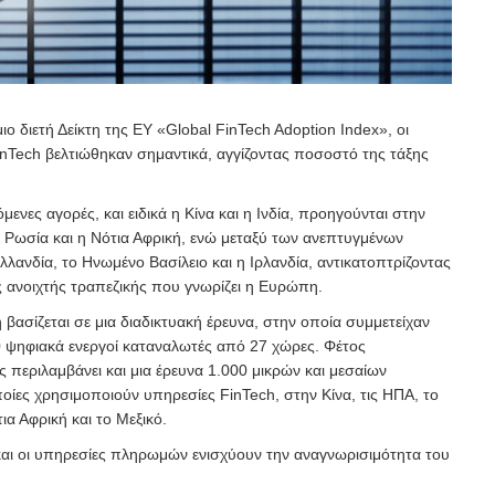
ο διετή Δείκτη της EY «Global FinTech Adoption Index»
, οι
inTech βελτιώθηκαν σημαντικά, αγγίζοντας ποσοστό της τάξης
ενες αγορές, και ειδικά η Κίνα και η Ινδία, προηγούνται στην
 Ρωσία και η Νότια Αφρική, ενώ μεταξύ των ανεπτυγμένων
ανδία, το Ηνωμένο Βασίλειο και η Ιρλανδία, αντικατοπτρίζοντας
ς ανοιχτής τραπεζικής που γνωρίζει η Ευρώπη.
η βασίζεται σε μια διαδικτυακή έρευνα, στην οποία συμμετείχαν
 ψηφιακά ενεργοί καταναλωτές από 27 χώρες. Φέτος
ης περιλαμβάνει και μια έρευνα 1.000 μικρών και μεσαίων
οίες χρησιμοποιούν υπηρεσίες FinTech, στην Κίνα, τις ΗΠΑ, το
ια Αφρική και το Μεξικό.
αι οι υπηρεσίες πληρωμών ενισχύουν την αναγνωρισιμότητα του