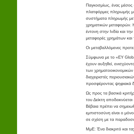
Παγκοσμίως, ένας μέσος 
πλατφόρμες πληρωμής μέ
συστήματα πληρωμής μετα
χρηματικών μεταφορών. Η
έντονη στην Ινδία και τη
μεταφορές χρημάτων και
Οι μεταβαλλόμενες προτε
Σύμφωνα με το «EY Globa
έχουν αυξηθεί, ενισχύοντ
των χρηματοοικονομικών 
διαχειριστές περιουσιακώ
προσφέροντας ψηφιακά δι
Ως προς τα βασικά κριτή
του Δείκτη αποδεικνύεται
Βέβαια πρέπει να σημειωθ
εμπιστοσύνη είναι ο μόνο
σε σχέση με τα παραδοσι
Μ
μ
Ε: Ένα διακριτό και 