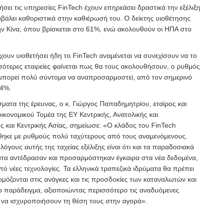
σει τις υπηρεσίες FinTech έχουν επηρεάσει δραστικά την εξέλιξη
βάλει καθοριστικά στην καθιέρωσή του. Ο δείκτης υιοθέτησης
την Κίνα, όπου βρίσκεται στο 61%, ενώ ακολουθούν οι ΗΠΑ στο
ουν υιοθετήσει ήδη το FinTech αναμένεται να συνεχίσουν να το
σότερες εταιρείες φαίνεται πως θα τους ακολουθήσουν, ο ρυθμός
μπορεί πολύ σύντομα να αναπροσαρμοστεί, από τον σημερινό
64%.
ματα της έρευνας, ο κ. Γιώργος Παπαδημητρίου, εταίρος και
κονομικού Τομέα της ΕΥ Κεντρικής, Ανατολικής και
 και Κεντρικής Ασίας, σημείωσε: «Ο κλάδος του FinTech
θηκε με ρυθμούς πολύ ταχύτερους από τους αναμενόμενους.
όγους αυτής της ταχείας εξέλιξης
είναι ότι και τα παραδοσιακά
τα αντέδρασαν και προσαρμόστηκαν έγκαιρα στα νέα δεδομένα,
πό νέες τεχνολογίες. Τα ελληνικά τραπεζικά ιδρύματα θα πρέπει
μόζονται στις ανάγκες και τις προσδοκίες των καταναλωτών και
 παράδειγμα, αξιοποιώντας περισσότερο τις αναδυόμενες
υ να ισχυροποιήσουν τη θέση τους στην αγορά».