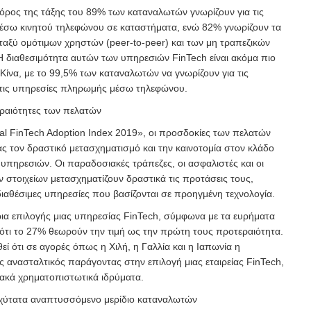
όρος της τάξης του 89% των καταναλωτών γνωρίζουν για τις
σω κινητού τηλεφώνου σε καταστήματα, ενώ 82% γνωρίζουν τα
ξύ ομότιμων χρηστών (peer-to-peer) και των μη τραπεζικών
 διαθεσιμότητα αυτών των υπηρεσιών FinTech είναι ακόμα πιο
ν Κίνα, με το 99,5% των καταναλωτών να γνωρίζουν για τις
 τις υπηρεσίες πληρωμής μέσω τηλεφώνου.
ραιότητες των πελατών
l FinTech Adoption Index 2019», οι προσδοκίες των πελατών
ας τον δραστικό μετασχηματισμό και την καινοτομία στον κλάδο
υπηρεσιών. Οι παραδοσιακές τράπεζες, οι ασφαλιστές και οι
ν στοιχείων μετασχηματίζουν δραστικά τις προτάσεις τους,
αθέσιμες υπηρεσίες που βασίζονται σε προηγμένη τεχνολογία.
ρια επιλογής μιας υπηρεσίας FinTech, σύμφωνα με τα ευρήματα
 ότι το 27% θεωρούν την τιμή ως την πρώτη τους προτεραιότητα.
εί ότι σε αγορές όπως η Χιλή, η Γαλλία και η Ιαπωνία η
ς ανασταλτικός παράγοντας στην επιλογή μιας εταιρείας FinTech,
ακά χρηματοπιστωτικά ιδρύματα.
ταχύτατα αναπτυσσόμενο μερίδιο καταναλωτών