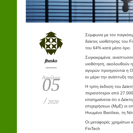
Σ
ύμφωνα με τον παγκόσμι
δείκτες υιοθέτησης του F
του 64% κατά μέσο όρο.
Συγκεκριμένα, αναπτυσσόμ
jbasko
υιοθέτηση, ακολουθούν η
αγορών προηγούνται η Ολλ
Απρίλιος
εν μέρει την ανάπτυξη τη
05
Η τρίτη έκδοση του Δείκτ
περισσότεροι από 27.000
/
επισημαίνεται ότι ο Δείκτ
2020
επιχειρήσεων (ΜμΕ) οι οπ
Ηνωμένο Βασίλειο, τη Νότ
Οι μεταφορές χρημάτων κ
FinTech