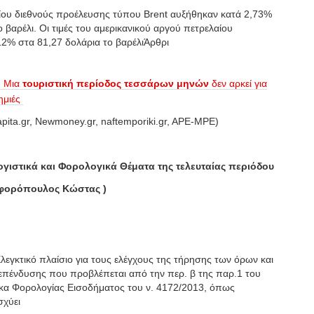
αίου διεθνούς προέλευσης τύπου Brent αυξήθηκαν κατά 2,73%
 βαρέλι. Οι τιμές του αμερικανικού αργού πετρελαίου
2% στα 81,27 δολάρια το βαρέλιΆρθρι
- Μια
τουριστική περίοδος τεσσάρων μηνών
δεν αρκεί για
ημιές
Capita.gr, Newmoney.gr, naftemporiki.gr, APE-MPE)
ογιστικά και Φορολογικά Θέματα της τελευταίας περιόδου
φορόπουλος
Κώστας
)
λεγκτικό πλαίσιο για τους ελέγχους της τήρησης των όρων και
πένδυσης που προβλέπεται από την περ. β της παρ.1 του
κα Φορολογίας Εισοδήματος του ν. 4172/2013, όπως
σχύει