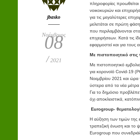
πληροφορίες προωθείται
νοικοκυριών και επιχειρή
jbasko
για τις μεγαλύτερες επιχ
μελετάται σε πρώτη φάσ
που περιλαμβάνονται στο
Νοέμβριος
08
επιχειρήσεων. Κατά τις ί
εφαρμοστεί και για τους
Με πιστοποιητικό στις
/
2021
Με πιστοποιητικό εμβολι
για κορονοϊό Covid-19 (P
Νοεμβρίου 2021 και ώρα 0
ύστερα από τα νέα μέτρα
Για το δημόσιο προβλέπετ
όχι αποκλειστικά, κατόπ
Eurogroup-
θεματολογ
Η αύξηση των τιμών της ε
τραπεζική ένωση και το ψ
Eurogroup που συνεδριάζε