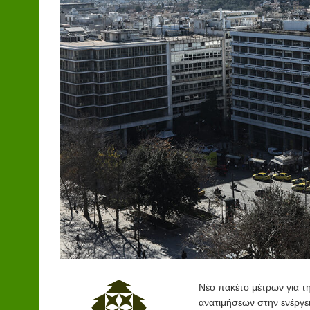
Νέο πακέτο μέτρων για τ
ανατιμήσεων στην ενέργε