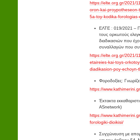
https://elte.org.gr/2021/1
oron-kai-proypotheseon-ti
5a-toy-kodika-forologias
ΕΛΤΕ : 019/2021 – Π
τους ορκωτούς ελεγκ
διαδικασιών που έχο
συναλλαγών που συν
https://elte.org.gr/2021/1
etaireies-kai-toys-orkoto
diadikasion-poy-echoyn-t
Φοροδοξίες: Γνωρίζε
https://www.kathimerini.
Έκτακτα εκκαθαριστ
ASnetwork)
https://www.kathimerini.
forologiki-dioikisi/
Συγχώνευση με απορ