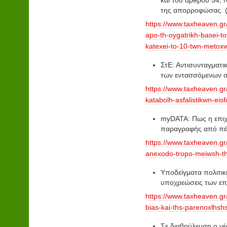
και του άρθρου 54, 
της απορροφώσας. (
https://www.taxheaven.gr
apo-th-oygatrikh-basei-
katexei-to-10-twn-metox
ΣτΕ: Αντισυνταγματ
των εντασσόμενων σ
https://www.taxheaven.gr
katabolh-asfalistikwn-ei
myDATA: Πως η επιχε
παραγραφής από πέντ
https://www.taxheaven.g
anexodo-tropo-meiwsh-th
Υποδείγματα πολιτικ
υποχρεώσεις των επ
https://www.taxheaven.gr
bias-kai-ths-parenoxlhsh
Σε διαβούλευση ο ν