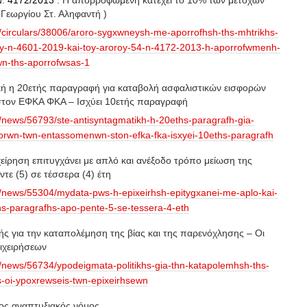
Ν.
4172/2013
. Η απορροφώμενη κατέχει το 10% των μετοχών
Γεωργίου Στ. Αληφαντή )
/circulars/38006/aroro-sygxwneysh-me-aporrofhsh-ths-mhtrikhs-
toy-n-4601-2019-kai-toy-aroroy-54-n-4172-2013-h-aporrofwmenh-
wn-ths-aporrofwsas-1
ική η 20ετής παραγραφή για καταβολή ασφαλιστικών εισφορών
τον ΕΦΚΑ ΦΚΑ – Ισχύει 10ετής παραγραφή
/news/56793/ste-antisyntagmatikh-h-20eths-paragrafh-gia-
sforwn-twn-entassomenwn-ston-efka-fka-isxyei-10eths-paragrafh
ίρηση επιτυγχάνει με απλό και ανέξοδο τρόπο μείωση της
ε (5) σε τέσσερα (4) έτη
r/news/55304/mydata-pws-h-epixeirhsh-epitygxanei-me-aplo-kai-
s-paragrafhs-apo-pente-5-se-tessera-4-eth
ής για την καταπολέμηση της βίας και της παρενόχλησης – Οι
ιχειρήσεων
/news/56734/ypodeigmata-politikhs-gia-thn-katapolemhsh-ths-
s-oi-ypoxrewseis-twn-epixeirhsewn
έος αναπτυξιακός νόμος