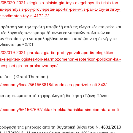
1/05/020-2021-elegktiko-plaisio-gia-toys-elegchoys-tis-tirisis-ton-
s-ependysis-poy-provlepetai-apo-tin-per-v-tis-par-1-toy-arthroy-
-eisodimatos-toy-n-4172-2/
αράταση για την πρώτη υποβολή από τις ελεγκτικές εταιρείες και
τές λογιστές των εφαρμοζόμενων εσωτερικών πολιτικών και
υν θεσπίσει για να προλαμβάνουν και εμποδίζουν τη διενέργεια
δέονται με ΞΧ/ΧΤ
1/02/019-2021-paratasi-gia-tin-proti-ypovoli-apo-tis-elegktikes-
ys-elegktes-logistes-ton-efarmozomenon-esoterikon-politikon-kai-
hespisei-gia-na-prolamvanoyn/
τε ότι…( Grant Thornton )
gr/economy/local/561563818/forodoxies-gnorizete-oti-343/
ικά σημειώματα από τη φορολογική διοίκηση (Τζένη Πάνου
gr/economy/561567697/ektakta-ekkatharistika-simeiomata-apo-ti-
ρόφηση της μητρικής από τη θυγατρική βάσει του Ν.
4601/2019