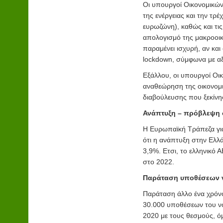
Οι υπουργοί Οικονομικών
της ενέργειας και την τ
ευρωζώνη), καθώς και τι
απολογισμό της μακροοικ
παραμένει ισχυρή, αν και
lockdown, σύμφωνα με α
Εξάλλου, οι υπουργοί Οι
αναθεώρηση της οικονομι
διαβούλευσης που ξεκίνη
Ανάπτυξη – πρόβλεψη 
H Eυρωπαϊκή Τράπεζα γι
ότι η ανάπτυξη στην Ελλά
3,9%. Ετσι, το ελληνικό 
στο 2022.
Παράταση υποθέσεων 
Παράταση άλλο ένα χρόνο,
30.000 υποθέσεων του νό
2020 με τους θεσμούς, όμ