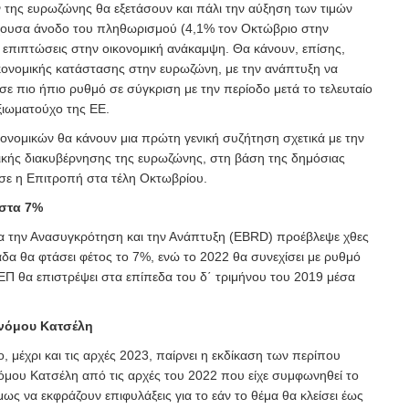
 της ευρωζώνης θα εξετάσουν και πάλι την αύξηση των τιμών
ρέχουσα άνοδο του πληθωρισμού (4,1% τον Οκτώβριο στην
ς επιπτώσεις στην οικονομική ανάκαμψη. Θα κάνουν, επίσης,
ονομικής κατάστασης στην ευρωζώνη, με την ανάπτυξη να
 σε πιο ήπιο ρυθμό σε σύγκριση με την περίοδο μετά το τελευταίο
ξιωματούχο της ΕΕ.
κονομικών θα κάνουν μια πρώτη γενική συζήτηση σχετικά με την
κής διακυβέρνησης της ευρωζώνης, στη βάση της δημόσιας
σε η Επιτροπή στα τέλη Οκτωβρίου.
στα 7%
α την Ανασυγκρότηση και την Ανάπτυξη (EBRD) προέβλεψε χθες
δα θα φτάσει φέτος το 7%, ενώ το 2022 θα συνεχίσει με ρυθμό
ΑΕΠ θα επιστρέψει στα επίπεδα του δ΄ τριμήνου του 2019 μέσα
νόμου Κατσέλη
 μέχρι και τις αρχές 2023, παίρνει η εκδίκαση των περίπου
μου Κατσέλη από τις αρχές του 2022 που είχε συμφωνηθεί το
ως να εκφράζουν επιφυλάξεις για το εάν το θέμα θα κλείσει έως