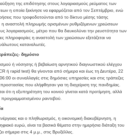
 αύξηση της επιδότησης στους λογαριασμούς ρεύματος των
σεων η οποία ξεκίνησε να εφαρμόζεται από τον Σεπτέμβριο, ενώ
ειρήσεις που τροφοδοτούνται από το δίκτυο μέσης τάσης
η η αναστολή πληρωμής ορισμένων ρυθμιζόμενων χρεώσεων
υς λογαριασμούς, μέτρο που θα διευκολύνει την ρευστότητα των
διες πληροφορίες η αναστολή των χρεώσεων εξετάζεται να
 ευάλωτους καταναλωτές.
 τράπεζες- δημόσιο
ασμού ή νόσησης ή βεβαίωση αρνητικού διαγνωστικού ελέγχου
CR ή rapid test) θα γίνονται από σήμερα και έως τη Δευτέρα, 22
6:00 οι συναλλαγές στις δημόσιες υπηρεσίες και στις τράπεζες
 προστασίας που ελήφθησαν για τη διαχείριση της πανδημίας.
αι ότι η εξυπηρέτηση του κοινού γίνεται κατά προτίμηση, αλλά
ιν προγραμματισμένου ραντεβού.
ία
νέργειας και ο πληθωρισμός, η οικονομική διακυβέρνηση, η
ηφιακό ευρώ, είναι τα βασικά θέματα στην ημερήσια διάταξη του
ι σήμερα στις 4 μ.μ., στις Βρυξέλλες.