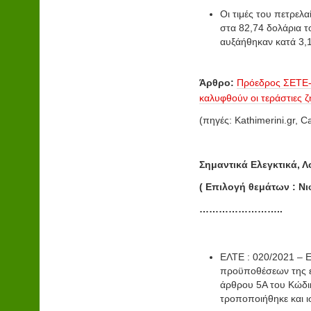
Οι τιμές του πετρελ
στα 82,74 δολάρια το
αυξάήθηκαν κατά 3,1
Άρθρο:
Πρόεδρος ΣΕΤΕ
καλυφθούν οι τεράστιες ζ
(πηγές: Kathimerini.gr, 
Σημαντικά Ελεγκτικά, Λ
(
Επιλογή
θεμάτων
:
Νι
……………………..
ΕΛΤΕ : 020/2021 – Ε
προϋποθέσεων της ε
άρθρου 5Α του Κώδι
τροποποιήθηκε και ι