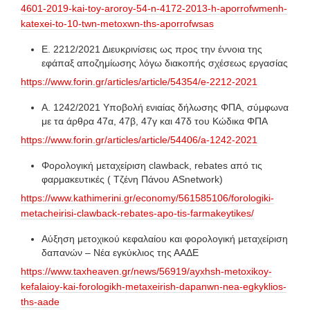
4601-2019-kai-toy-aroroy-54-n-4172-2013-h-aporrofwmenh-
katexei-to-10-twn-metoxwn-ths-aporrofwsas
Ε. 2212/2021 Διευκρινίσεις ως προς την έννοια της
εφάπαξ αποζημίωσης λόγω διακοπής σχέσεως εργασίας
https://www.forin.gr/articles/article/54354/e-2212-2021
Α. 1242/2021 Yποβολή ενιαίας δήλωσης ΦΠΑ, σύμφωνα
με τα άρθρα 47α, 47β, 47γ και 47δ του Κώδικα ΦΠΑ
https://www.forin.gr/articles/article/54406/a-1242-2021
Φορολογική μεταχείριση clawback, rebates από τις
φαρμακευτικές ( Τζένη Πάνου ASnetwork)
https://www.kathimerini.gr/economy/561585106/forologiki-
metacheirisi-clawback-rebates-apo-tis-farmakeytikes/
Αύξηση μετοχικού κεφαλαίου και φορολογική μεταχείριση
δαπανών – Νέα εγκύκλιος της ΑΑΔΕ
https://www.taxheaven.gr/news/56919/ayxhsh-metoxikoy-
kefalaioy-kai-forologikh-metaxeirish-dapanwn-nea-egkyklios-
ths-aade