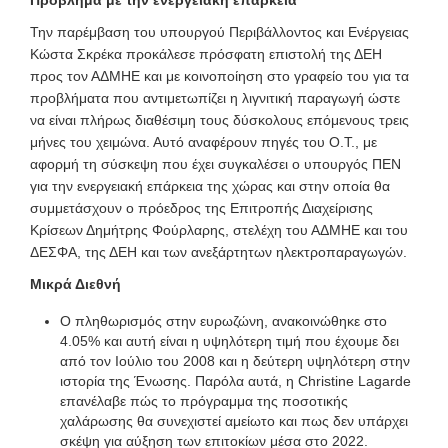
Πρόβλημα με την ενεργειακή επάρκεια
Την παρέμβαση του υπουργού Περιβάλλοντος και Ενέργειας
Κώστα Σκρέκα προκάλεσε πρόσφατη επιστολή της ΔΕΗ
προς τον ΑΔΜΗΕ και με κοινοποίηση στο γραφείο του για τα
προβλήματα που αντιμετωπίζει η λιγνιτική παραγωγή ώστε
να είναι πλήρως διαθέσιμη τους δύσκολους επόμενους τρεις
μήνες του χειμώνα. Αυτό αναφέρουν πηγές του Ο.Τ., με
αφορμή τη σύσκεψη που έχει συγκαλέσει ο υπουργός ΠΕΝ
για την ενεργειακή επάρκεια της χώρας και στην οποία θα
συμμετάσχουν ο πρόεδρος της Επιτροπής Διαχείρισης
Κρίσεων Δημήτρης Φούρλαρης, στελέχη του ΑΔΜΗΕ και του
ΔΕΣΦΑ, της ΔΕΗ και των ανεξάρτητων ηλεκτροπαραγωγών.
Μικρά Διεθνή
Ο πληθωρισμός στην ευρωζώνη, ανακοινώθηκε στο
4.05% και αυτή είναι η υψηλότερη τιμή που έχουμε δει
από τον Ιούλιο του 2008 και η δεύτερη υψηλότερη στην
ιστορία της Ένωσης. Παρόλα αυτά, η Christine Lagarde
επανέλαβε πώς το πρόγραμμα της ποσοτικής
χαλάρωσης θα συνεχιστεί αμείωτο και πως δεν υπάρχει
σκέψη για αύξηση των επιτοκίων μέσα στο 2022.