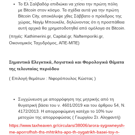
Το Ελ Σαλβαδόρ επιδιώκει να χτίσει την πρώτη πόλη
με Bitcoin στον κόσμο. Τα σχέδια αυτά για την πρώτη
Bitcoin City, αποκάλυψε χθες Σάββατο ο πρόεδρος της
χώρας, Ναγίμ Μπουκέλε, δηλώνοντας ότι η προσπάθεια
αυτή αρχικά θα χρηματοδοτηθεί από ομόλογα σε Bitcoin.
(πηγές: Kathimerini.gr, Capital.gr, Naftemporiki.gr,
Οικονομικός Ταχυδρόμος, ΑΠΕ-ΜΠΕ)
Σημαντικά Ελεγκτικά, Λογιστικά και Φορολογικά Θέματα
της τελευταίας περιόδου
( Επιλογή θεμάτων : Νιφορόπουλος Κώστας )
Συγχώνευση με απορρόφηση της μητρικής από τη
θυγατρική βάσει του ν. 4601/2019 και του άρθρου 54, Ν.
4172/2013. Η απορροφώμενη κατέχει το 10% των
μετοχών της απορροφώσας ( Γεωργίου Στ. Αληφαντή)
https://www.taxheaven.gr/circulars/38006/arora-sygxwneysh-
me-aporrofhsh-ths-mhtrikhs-apo-th-oygatrikh-basei-toy-n-