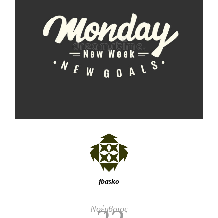
jbasko
Νοέμβριος