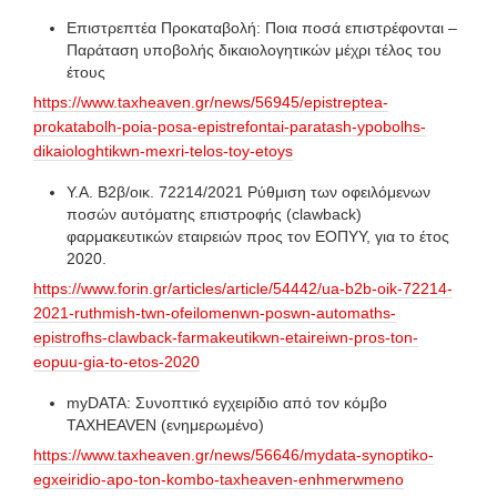
Επιστρεπτέα Προκαταβολή: Ποια ποσά επιστρέφονται –
Παράταση υποβολής δικαιολογητικών μέχρι τέλος του
έτους
https://www.taxheaven.gr/news/56945/epistreptea-
prokatabolh-poia-posa-epistrefontai-paratash-ypobolhs-
dikaiologhtikwn-mexri-telos-toy-etoys
Υ.Α. Β2β/οικ. 72214/2021 Ρύθμιση των οφειλόμενων
ποσών αυτόματης επιστροφής (clawback)
φαρμακευτικών εταιρειών προς τον ΕΟΠΥΥ, για το έτος
2020.
https://www.forin.gr/articles/article/54442/ua-b2b-oik-72214-
2021-ruthmish-twn-ofeilomenwn-poswn-automaths-
epistrofhs-clawback-farmakeutikwn-etaireiwn-pros-ton-
eopuu-gia-to-etos-2020
myDATA: Συνοπτικό εγχειρίδιο από τον κόμβο
TAXHEAVEN (ενημερωμένο)
https://www.taxheaven.gr/news/56646/mydata-synoptiko-
egxeiridio-apo-ton-kombo-taxheaven-enhmerwmeno