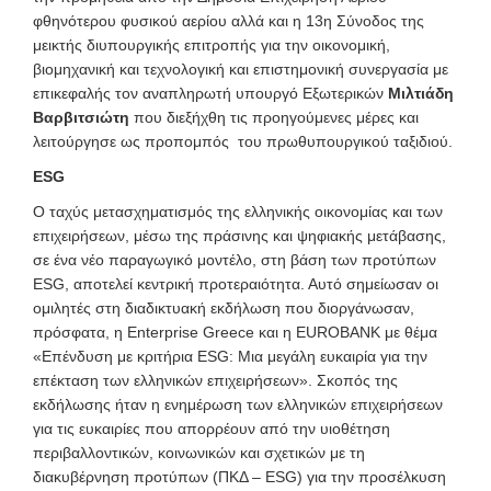
φθηνότερου φυσικού αερίου αλλά και η 13η Σύνοδος της
μεικτής διυπουργικής επιτροπής για την οικονομική,
βιομηχανική και τεχνολογική και επιστημονική συνεργασία με
επικεφαλής τον αναπληρωτή υπουργό Εξωτερικών
Μιλτιάδη
Βαρβιτσιώτη
που διεξήχθη τις προηγούμενες μέρες και
λειτούργησε ως προπομπός του πρωθυπουργικού ταξιδιού.
ESG
Ο ταχύς μετασχηματισμός της ελληνικής οικονομίας και των
επιχειρήσεων, μέσω της πράσινης και ψηφιακής μετάβασης,
σε ένα νέο παραγωγικό μοντέλο, στη βάση των προτύπων
ESG, αποτελεί κεντρική προτεραιότητα. Αυτό σημείωσαν οι
ομιλητές στη διαδικτυακή εκδήλωση που διοργάνωσαν,
πρόσφατα, η Enterprise Greece και η EUROBANK με θέμα
«Επένδυση με κριτήρια ESG: Μια μεγάλη ευκαιρία για την
επέκταση των ελληνικών επιχειρήσεων». Σκοπός της
εκδήλωσης ήταν η ενημέρωση των ελληνικών επιχειρήσεων
για τις ευκαιρίες που απορρέουν από την υιοθέτηση
περιβαλλοντικών, κοινωνικών και σχετικών με τη
διακυβέρνηση προτύπων (ΠΚΔ – ESG) για την προσέλκυση