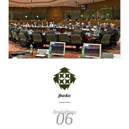
jbasko
Δεκέμβριος
06