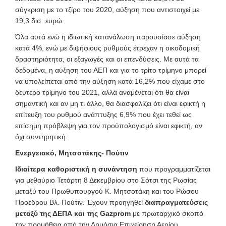
σύγκριση με το τζίρο του 2020, αύξηση που αντιστοιχεί με
19,3 δισ. ευρώ.
Όλα αυτά ενώ η ιδιωτική κατανάλωση παρουσίασε αύξηση
κατά 4%, ενώ με διψήφιους ρυθμούς έτρεχαν η οικοδομική
δραστηριότητα, οι εξαγωγές και οι επενδύσεις. Με αυτά τα
δεδομένα, η αύξηση του ΑΕΠ και για το τρίτο τρίμηνο μπορεί
να υπολείπεται από την αύξηση κατά 16,2% που είχαμε στο
δεύτερο τρίμηνο του 2021, αλλά αναμένεται ότι θα είναι
σημαντική και αν μη τι άλλο, θα διασφαλίζει ότι είναι εφικτή η
επίτευξη του ρυθμού ανάπτυξης 6,9% που έχει τεθεί ως
επίσημη πρόβλεψη για τον προϋπολογισμό είναι εφικτή, αν
όχι συντηρητική.
Ενεργειακό, Μητσοτάκης- Πούτιν
Ιδιαίτερα καθοριστική η συνάντηση
που προγραμματίζεται
για μεθαύριο Τετάρτη 8 Δεκεμβρίου στο Σότσι της Ρωσίας
μεταξύ του Πρωθυπουργού Κ. Μητσοτάκη και του Ρώσου
Προέδρου Βλ. Πούτιν. Έχουν προηγηθεί
διαπραγματεύσεις
μεταξύ της ΔΕΠΑ και της Gazprom
με πρωταρχικό σκοπό
την προμήθεια από την Δημόσια Επιχείρηση Αερίου