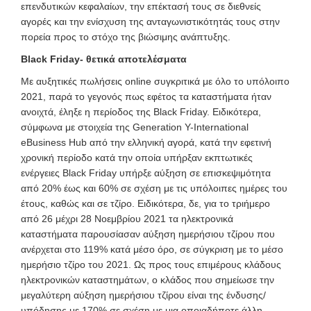
επενδυτικών κεφαλαίων, την επέκτασή τους σε διεθνείς
αγορές και την ενίσχυση της ανταγωνιστικότητάς τους στην
πορεία προς το στόχο της βιώσιμης ανάπτυξης.
Black Friday- θετικά αποτελέσματα
Mε αυξητικές πωλήσεις online συγκριτικά με όλο το υπόλοιπο
2021, παρά το γεγονός πως εφέτος τα καταστήματα ήταν
ανοιχτά, έληξε η περίοδος της Black Friday. Ειδικότερα,
σύμφωνα με στοιχεία της Generation Y-International
eBusiness Hub από την ελληνική αγορά, κατά την εφετινή
χρονική περίοδο κατά την οποία υπήρξαν εκπτωτικές
ενέργειες Βlack Friday υπήρξε αύξηση σε επισκεψιμότητα
από 20% έως και 60% σε σχέση με τις υπόλοιπες ημέρες του
έτους, καθώς και σε τζίρο. Ειδικότερα, δε, για το τριήμερο
από 26 μέχρι 28 Νοεμβρίου 2021 τα ηλεκτρονικά
καταστήματα παρουσίασαν αύξηση ημερήσιου τζίρου που
ανέρχεται στο 119% κατά μέσο όρο, σε σύγκριση με το μέσο
ημερήσιο τζίρο του 2021. Ως προς τους επιμέρους κλάδους
ηλεκτρονικών καταστημάτων, ο κλάδος που σημείωσε την
μεγαλύτερη αύξηση ημερήσιου τζίρου είναι της ένδυσης/
υπόδησης με 170% σε σχέση με μια οποιαδήποτε άλλη