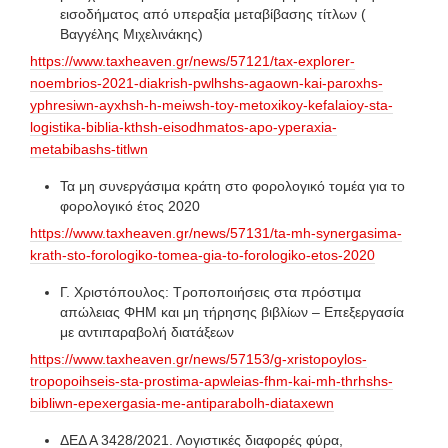
εισοδήματος από υπεραξία μεταβίβασης τίτλων (
Βαγγέλης Μιχελινάκης)
https://www.taxheaven.gr/news/57121/tax-explorer-
noembrios-2021-diakrish-pwlhshs-agaown-kai-paroxhs-
yphresiwn-ayxhsh-h-meiwsh-toy-metoxikoy-kefalaioy-sta-
logistika-biblia-kthsh-eisodhmatos-apo-yperaxia-
metabibashs-titlwn
Τα μη συνεργάσιμα κράτη στο φορολογικό τομέα για το
φορολογικό έτος 2020
https://www.taxheaven.gr/news/57131/ta-mh-synergasima-
krath-sto-forologiko-tomea-gia-to-forologiko-etos-2020
Γ. Χριστόπουλος: Τροποποιήσεις στα πρόστιμα
απώλειας ΦΗΜ και μη τήρησης βιβλίων – Επεξεργασία
με αντιπαραβολή διατάξεων
https://www.taxheaven.gr/news/57153/g-xristopoylos-
tropopoihseis-sta-prostima-apwleias-fhm-kai-mh-thrhshs-
bibliwn-epexergasia-me-antiparabolh-diataxewn
ΔΕΔ Α 3428/2021. Λογιστικές διαφορές φύρα,