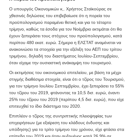
Ο υπουργός Οικονομικών κ,. Χρήστος Σταϊκούρας σε
χθεσινές δηλώσεις του επιβεβαίωσε ότι η πορεία του
προϋπολογισμού παραμένει θετική και για το τέταρτο
τρίμηνο, καθώς τα έσοδα για τον Νοέμβριο εκτιμάται ότι θα
έχουν ξεπεράσει τους στόχους του προϋπολογισμού, κατά
περίπου 480 εκατ. ευρώ. Σήμερα η ΕΛΣΤΑΤ αναμένεται να
ανακοινώσει τα στοιχεία για την εξέλιξη του ΑΕΠ του τρίτου
τριμήνου, δηλαδή του διαστήματος Ιουλίου-Σεπτεμβρίου,
όταν είχαμε την ουσιαστική ανάκαμψη του τουρισμού.
Οι εκτιμήσεις του οικονομικού επιτελείου, με βάση τα μέχρι
στιγμής διαθέσιμα στοιχεία, είναι ότι ο τζίρος του Τουρισμού,
για τον τρίμηνο Ιουλίου Σεπτεμβρίου, έχει ξεπεράσει το 55%
του τζίρου του 2019, φτάνοντας τα 10,5 δισ. ευρώ, έναντι
25% του τζίρου του 2019 (περίπου 4,5 δισ. ευρώ), που είχε
επιτευχθεί το ίδιο διάστημα του 2020.
Επιπλέον ο τζίρος της συντριπτικής πλειοψηφίας των
επιχειρήσεων (με εξαίρεση του κλάδους ένδυσης και
υπόδησης) για το τρίτο τρίμηνο του χρόνου, είχε φτάσει στα
επίπεδα του 2019 και ήταν αυξημένος κατά 26,9% σε