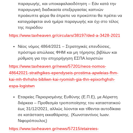
παραγωγής, και υποκεφαλαιοδότηση – Εάν κατά την
παραγωγική διαδικασία επεξεργασίας καπνών
προέκυπτε φύρα θα έπρεπε να προκύπτει θα πρέπει να
καταγράφεται ανά ημέρα παραγωγής και όχι στο τέλος
της περιόδου
https://www.taxheaven.gr/circulars/38197/ded-a-3428-2021
Νέος νόμος 4864/2021 – Στρατηγικές επενδύσεις,
πρόστιμα απώλειας ΦΗΜ και μη τήρησης βιβλίων και
ρύθμιση για την επιχορήγηση ΕΣΠΑ λογιστών
https://www.taxheaven.gr/news/57201/neos-nomos-
48642021-strathgikes-ependyseis-prostima-apwleias-fhm-
kai-mh-thrhshs-bibliwn-kai-ryomish-gia-thn-epixorhghsh-
espa-logistwn
Εταιρείες Περιορισμένης Ευθύνης (Ε.Π.Ε), με Αόριστη
διάρκεια – Προθεσμία τροποποίησης του καταστατικού
έως 31/12/2021, αλλιώς λύονται και τίθενται αυτοδίκαια
σε κατάσταση εκκαθάρισης. (Κωνσταντίνος Ιωαν.
Νιφορόπουλος)
https://www.taxheaven.gr/news/57215/etaireies-