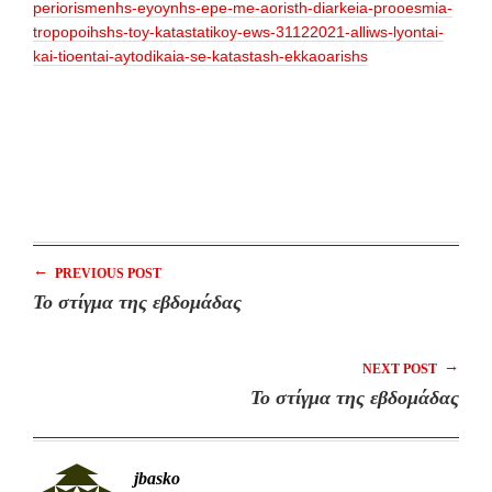
periorismenhs-eyoynhs-epe-me-aoristh-diarkeia-prooesmia-
tropopoihshs-toy-katastatikoy-ews-31122021-alliws-lyontai-
kai-tioentai-aytodikaia-se-katastash-ekkaoarishs
←
PREVIOUS POST
Το στίγμα της εβδομάδας
→
NEXT POST
Το στίγμα της εβδομάδας
jbasko