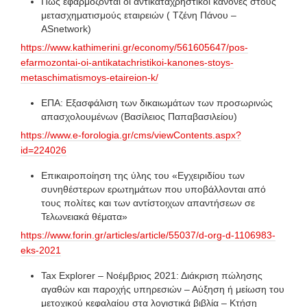
Πώς εφαρμόζονται οι αντικαταχρηστικοί κανόνες στους
μετασχηματισμούς εταιρειών ( Τζένη Πάνου –
ASnetwork)
https://www.kathimerini.gr/economy/561605647/pos-
efarmozontai-oi-antikatachristikoi-kanones-stoys-
metaschimatismoys-etaireion-k/
ΕΠΑ: Εξασφάλιση των δικαιωμάτων των προσωρινώς
απασχολουμένων (Βασίλειος Παπαβασιλείου)
https://www.e-forologia.gr/cms/viewContents.aspx?
id=224026
Επικαιροποίηση της ύλης του «Εγχειριδίου των
συνηθέστερων ερωτημάτων που υποβάλλονται από
τους πολίτες και των αντίστοιχων απαντήσεων σε
Τελωνειακά θέματα»
https://www.forin.gr/articles/article/55037/d-org-d-1106983-
eks-2021
Tax Explorer – Νοέμβριος 2021: Διάκριση πώλησης
αγαθών και παροχής υπηρεσιών – Αύξηση ή μείωση του
μετοχικού κεφαλαίου στα λογιστικά βιβλία – Κτήση