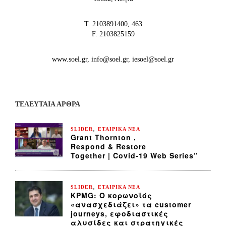
Τ. 2103891400, 463
F. 2103825159
www.soel.gr, info@soel.gr, iesoel@soel.gr
ΤΕΛΕΥΤΑΙΑ ΆΡΘΡΑ
,
SLIDER
ΕΤΑΙΡΙΚΑ ΝΕΑ
Grant Thornton ,
Respond & Restore
Together | Covid-19 Web Series”
,
SLIDER
ΕΤΑΙΡΙΚΑ ΝΕΑ
KPMG: Ο κορωνοϊός
«ανασχεδιάζει» τα customer
journeys, εφοδιαστικές
αλυσίδες και στρατηγικές