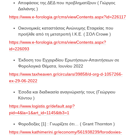
Αποφάσεις της ΔΕΔ που προβληματίζουν ( Γιώργος
Δαλιάνης )
https://www.e-forologia.gr/cms/viewContents.aspx?id=226117
Οικονομικές καταστάσεις Ανώνυμης Εταιρείας που
προήλθε από τη μετατροπή Ι.Κ.Ε. ( ΣΟΛ Crowe )
https://www.e-forologia.gr/cms/viewContents.aspx?
id=226093
Έκδοση του Εγχειριδίου Ερωτήσεων-Απαντήσεων σε
Φορολογικά Θέματα, Ιουνίου 2022
https://www.taxheaven.gr/circulars/39858/d-org-d-1057266-
ex-29-06-2022
Έσοδα και διαδικασία αναγνώρισής τους (Γεώργιου
Κόντου )
https://www.logistis.gr/default.asp?
pid=4&la=1&art_id=1145&tb3=1
Φοροδοξίες [1] : Γνωρίζετε ότι… ( Grant Thornton )
https://www.kathimerini.gr/economy/561938239/forodoxies-