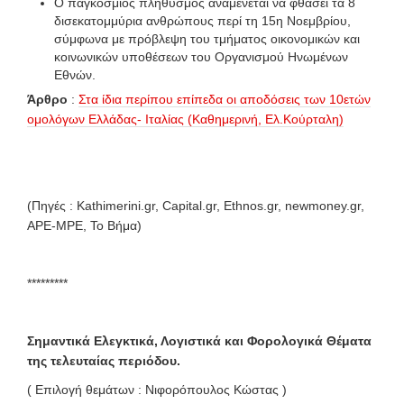
Ο παγκόσμιος πληθυσμός αναμένεται να φθάσει τα 8
δισεκατομμύρια ανθρώπους περί τη 15η Νοεμβρίου,
σύμφωνα με πρόβλεψη του τμήματος οικονομικών και
κοινωνικών υποθέσεων του Οργανισμού Ηνωμένων
Εθνών.
Άρθρο
:
Στα ίδια περίπου επίπεδα οι αποδόσεις των 10ετών
ομολόγων Ελλάδας- Ιταλίας (Καθημερινή, Ελ.Κούρταλη)
(Πηγές : Kathimerini.gr, Capital.gr, Ethnos.gr, newmoney.gr,
APE-MPE, To Βήμα)
*********
Σημαντικά Ελεγκτικά, Λογιστικά και Φορολογικά Θέματα
της τελευταίας περιόδου.
( Επιλογή θεμάτων : Νιφορόπουλος Κώστας )