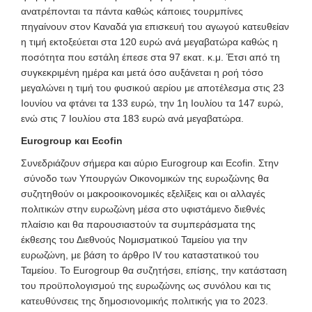
ανατρέπονται τα πάντα καθώς κάποιες τουρμπίνες
πηγαίνουν στον Καναδά για επισκευή του αγωγού κατευθείαν
η τιμή εκτοξεύεται στα 120 ευρώ ανά μεγαβατώρα καθώς η
ποσότητα που εστάλη έπεσε στα 97 εκατ. κ.μ. Έτσι από τη
συγκεκριμένη ημέρα και μετά όσο αυξάνεται η ροή τόσο
μεγαλώνει η τιμή του φυσικού αερίου με αποτέλεσμα στις 23
Ιουνίου να φτάνει τα 133 ευρώ, την 1η Ιουλίου τα 147 ευρώ,
ενώ στις 7 Ιουλίου στα 183 ευρώ ανά μεγαβατώρα.
Eurogroup και Ecofin
Συνεδριάζουν σήμερα και αύριο Eurogroup και Ecofin. Στην
σύνοδο των Υπουργών Οικονομικών της ευρωζώνης θα
συζητηθούν οι μακροοικονομικές εξελίξεις και οι αλλαγές
πολιτικών στην ευρωζώνη μέσα στο υφιστάμενο διεθνές
πλαίσιο και θα παρουσιαστούν τα συμπεράσματα της
έκθεσης του Διεθνούς Νομισματικού Ταμείου για την
ευρωζώνη, με βάση το άρθρο IV του καταστατικού του
Ταμείου. Το Eurogroup θα συζητήσει, επίσης, την κατάσταση
του προϋπολογισμού της ευρωζώνης ως συνόλου και τις
κατευθύνσεις της δημοσιονομικής πολιτικής για το 2023.