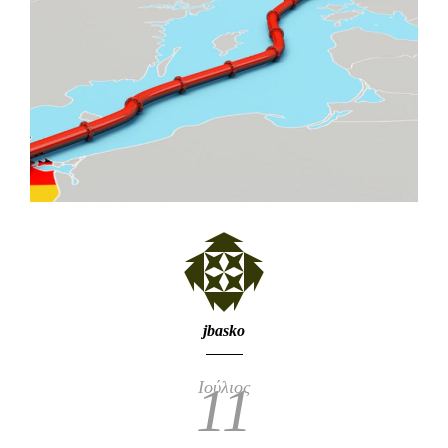
jbasko
Ιούλιος
11