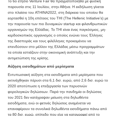
Το 6ο ετήσιο Venture Fair θα πραγματοποιηθεί με φυσική
παρουσία στις 11 Ιουλίου, στην Αθήνα. Η εκδήλωση γίνεται
στο πλαίσιο του ATHINA2022, στη διάρκεια του οποίου θα
εορτασθεί η 10η επέτειος του THI (The Hellenic Initiative’s) με
την παρουσία των πιο δυναμικών startup και φιλανθρωπικών
οργανισμών της Ελλάδας. Το ΤΗΙ είναι ένας παγκόσμιος, μη-
κερδοσκοπικός οργανισμός ο οποίος ενώνει τους Έλληνες
της διασποράς και τους φιλέλληνες προκειμένου να
επενδύσουν στο μέλλον της Ελλάδας μέσω προγραμμάτων
τα οποία εστιάζουν στην οικονομική ανάπτυξη και την
αντιμετώπιση της κρίσης.
Αύξηση εισοδημάτων από μερίσματα
Εντυπωσιακή αύξηση στα εισοδήματα από μερίσματα που
εκτινάχθηκαν πέρυσι στα 6,1 δισ. ευρώ, από 2,6 δισ. ευρώ το
2020 αποτύπωσε η επεξεργασία των περυσινών
φορολογικών δηλώσεων. Παρά την πανδημία οι δηλώσεις
του 2021 δεν κατέγραψαν μείωση στα δηλωθέντα
εισοδήματα, ενώ οι φετινές δηλώσεις αναμένεται να
επαναφέρουν τα συνολικά δηλωθέντα εισοδήματα πάνω από
τα 80 δισ. ευρώ, επίπεδο που είχε να καταγραφεί από το