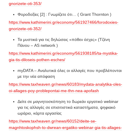
gnorizete-oti-353/
Φοροδοξίες [2] : Γνωρίζετε ότι… ( Grant Thornton )
https://www.kathimerini.gr/economy/561927466/forodoxies-
gnorizete-oti-352/
Τα μυστικά για τις δηλώσεις «πόθεν έσχες» (Τζένη
Πάνου – AS network )
https://www.kathimerini.gr/economy/561938185/ta-mystika-
gia-tis-diloseis-pothen-esches/
myDATA – Αναλυτικά όλες οι αλλαγές που προβλέπονται
με την νέα απόφαση
https://www.taxheaven.gr/news/60183/mydata-analytika-oles-
oi-allages-poy-problepontai-me-thn-nea-apofash
Δείτε σε μαγνητοσκόπηση το δωρεάν εργατικό webinar
για τις αλλαγές σε επισιτιστικά καταστήματα, ψηφιακό
ωράριο, κάρτα εργασίας
https://www.taxheaven.gr/news/60152/deite-se-
magnhtoskophsh-to-dwrean-ergatiko-webinar-gia-tis-allages-