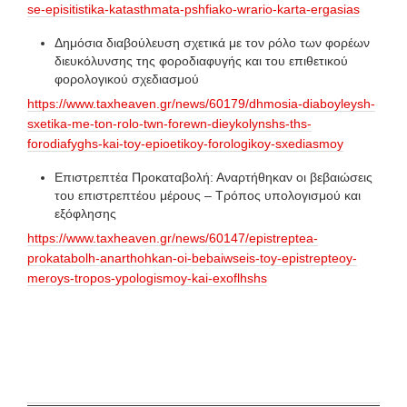
se-episitistika-katasthmata-pshfiako-wrario-karta-ergasias
Δημόσια διαβούλευση σχετικά με τον ρόλο των φορέων
διευκόλυνσης της φοροδιαφυγής και του επιθετικού
φορολογικού σχεδιασμού
https://www.taxheaven.gr/news/60179/dhmosia-diaboyleysh-
sxetika-me-ton-rolo-twn-forewn-dieykolynshs-ths-
forodiafyghs-kai-toy-epioetikoy-forologikoy-sxediasmoy
Επιστρεπτέα Προκαταβολή: Αναρτήθηκαν οι βεβαιώσεις
του επιστρεπτέου μέρους – Τρόπος υπολογισμού και
εξόφλησης
https://www.taxheaven.gr/news/60147/epistreptea-
prokatabolh-anarthohkan-oi-bebaiwseis-toy-epistrepteoy-
meroys-tropos-ypologismoy-kai-exoflhshs