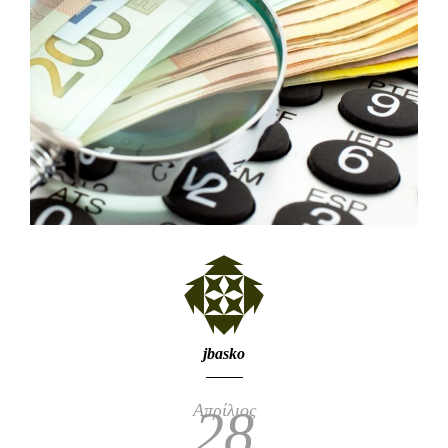
jbasko
Απρίλιος
28