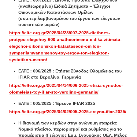
ΕΛΤΕ : 007/2025 : Διεθνές Πρότυπο Ελέγχου 600
(αναθεωρημένο) Ειδικά Ζητήματα – Έλεγχοι
Οικονομικών Καταστάσεων Ομίλων
(συμπεριλαμβανομένου του έργου των ελεγκτων
συστατικών μερών)
https://elte.org.gr/2025/04/23/007-2025-diethnes-
protypo-elegchoy-600-anatheorimeno-eidika-zitimata-
elegchoi-oikonomikon-katastaseon-omilon-
symperilamvanomenoy-toy-ergoy-ton-elegkton-
systatikon-meron/
ΕΛΤΕ : 006/2025 : Ετήσια Σύνοδος Ολομέλειας του
IFIAR στο Βερολίνο, Γερμανία
https://elte.org.gr/2025/04/14/006-2025-etisia-synodos-
olomeleias-toy-ifiar-sto-verolino-germania/
ΕΛΤΕ : 005/2025 : Έρευνα IFIAR 2025
https://elte.org.gr/2025/04/02/005-2025-ereyna-ifiar-2025/
Η διανομή των κερδών στην ανώνυμη εταιρεία:
Νομικό πλαίσιο, περιορισμοί και ρυθμίσεις για το
προμέρισμα (Γεώργιος Εμμ. Σγουράκης ΟΕΛ, Μέλος