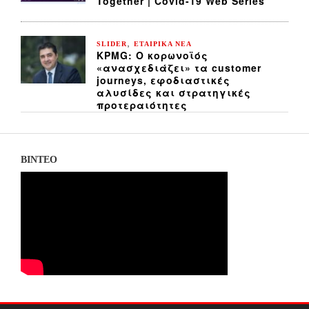
Together | Covid-19 Web Series”
,
SLIDER
ΕΤΑΙΡΙΚΑ ΝΕΑ
KPMG: Ο κορωνοϊός
«ανασχεδιάζει» τα customer
journeys, εφοδιαστικές
αλυσίδες και στρατηγικές
προτεραιότητες
ΒΙΝΤΕΟ