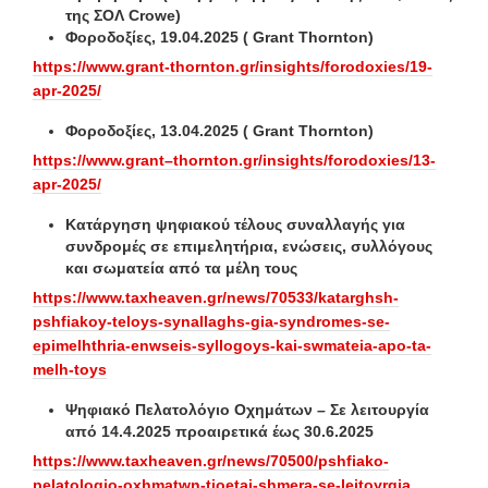
της ΣΟΛ Crowe)
Φοροδοξίες, 19.04.2025
( Grant Thornton)
https://www.grant-thornton.gr/insights/forodoxies/19-
apr-2025/
Φοροδοξίες, 13.04.2025
( Grant Thornton)
https
://
www
.
grant
–
thornton
.
gr
/
insights
/
forodoxies
/13-
apr
-2025/
Κατάργηση ψηφιακού τέλους συναλλαγής για
συνδρομές σε επιμελητήρια, ενώσεις, συλλόγους
και σωματεία από τα μέλη τους
https://www.taxheaven.gr/news/70533/katarghsh-
pshfiakoy-teloys-synallaghs-gia-syndromes-se-
epimelhthria-enwseis-syllogoys-kai-swmateia-apo-ta-
melh-toys
Ψηφιακό Πελατολόγιο Οχημάτων – Σε λειτουργία
από 14.4.2025 προαιρετικά έως 30.6.2025
https://www.taxheaven.gr/news/70500/pshfiako-
pelatologio-oxhmatwn-tioetai-shmera-se-leitoyrgia