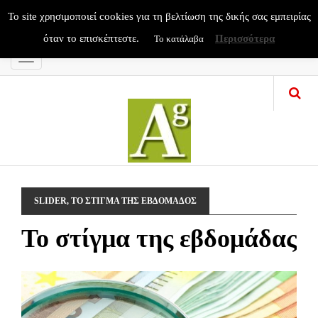
To site χρησιμοποιεί cookies για τη βελτίωση της δικής σας εμπειρίας
όταν το επισκέπτεστε.
Περισσότερα
Το κατάλαβα
Menu
SLIDER
,
ΤΟ ΣΤΙΓΜΑ ΤΗΣ ΕΒΔΟΜΑΔΟΣ
Το στίγμα της εβδομάδας