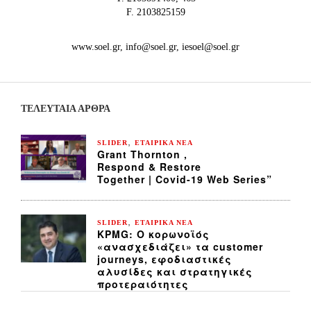
F. 2103825159
www.soel.gr, info@soel.gr, iesoel@soel.gr
ΤΕΛΕΥΤΑΙΑ ΆΡΘΡΑ
,
SLIDER
ΕΤΑΙΡΙΚΑ ΝΕΑ
Grant Thornton ,
Respond & Restore
Together | Covid-19 Web Series”
,
SLIDER
ΕΤΑΙΡΙΚΑ ΝΕΑ
KPMG: Ο κορωνοϊός
«ανασχεδιάζει» τα customer
journeys, εφοδιαστικές
αλυσίδες και στρατηγικές
προτεραιότητες