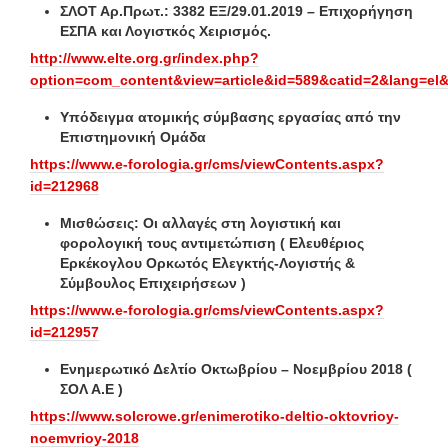
ΣΛΟΤ Αρ.Πρωτ.: 3382 ΕΞ/29.01.2019 – Επιχορήγηση
ΕΣΠΑ και Λογιστκός Χειρισμός.
http://www.elte.org.gr/index.php?
option=com_content&view=article&id=589&catid=2&lang=el&
Υπόδειγμα ατομικής σύμβασης εργασίας από την
Επιστημονική Ομάδα
https://www.e-forologia.gr/cms/viewContents.aspx?
id=212968
Μισθώσεις: Οι αλλαγές στη λογιστική και
φορολογική τους αντιμετώπιση ( Ελευθέριος
Ερκέκογλου Ορκωτός Ελεγκτής-Λογιστής &
Σύμβουλος Επιχειρήσεων )
https://www.e-forologia.gr/cms/viewContents.aspx?
id=212957
Ενημερωτικό Δελτίο Οκτωβρίου – Νοεμβρίου 2018 (
ΣΟΛ Α.Ε )
https://www.solcrowe.gr/enimerotiko-deltio-oktovrioy-
noemvrioy-2018