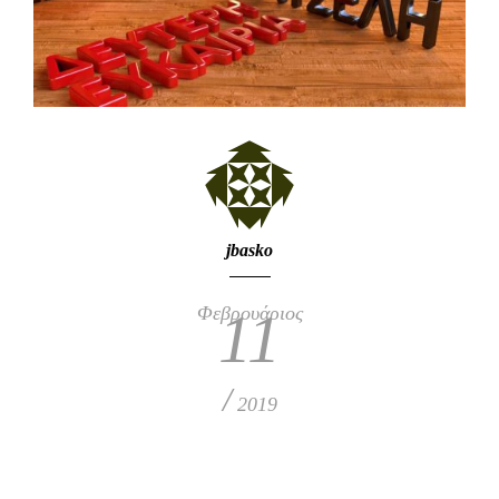
jbasko
Φεβρουάριος
11
/
2019