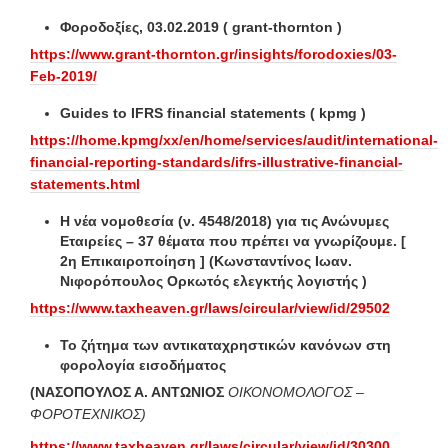
Φοροδοξίες, 03.02.2019
( grant-thornton )
https://www.grant-thornton.gr/insights/forodoxies/03-
Feb-2019/
Guides to IFRS financial statements ( kpmg )
https://home.kpmg/xx/en/home/services/audit/international-
financial-reporting-standards/ifrs-illustrative-financial-
statements.html
Η νέα νομοθεσία (ν. 4548/2018) για τις Ανώνυμες
Εταιρείες – 37 θέματα που πρέπει να γνωρίζουμε.
[
2η Επικαιροποίηση ] (
Κωνσταντίνος Ιωαν.
Νιφορόπουλος
Ορκωτός ελεγκτής λογιστής )
https://www.taxheaven.gr/laws/circular/view/id/29502
Το ζήτημα των αντικαταχρηστικών κανόνων στη
φορολογία εισοδήματος
(ΝΑΣΟΠΟΥΛΟΣ Α. ΑΝΤΩΝΙΟΣ
ΟΙΚΟΝΟΜΟΛΟΓΟΣ –
ΦΟΡΟΤΕΧΝΙΚΟΣ)
https://www.taxheaven.gr/laws/circular/view/id/30300