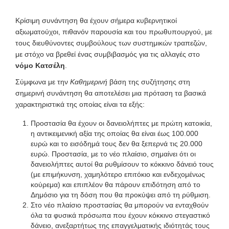
Κρίσιμη συνάντηση θα έχουν σήμερα κυβερνητικοί
αξιωματούχοι, πιθανόν παρουσία και του πρωθυπουργού, με
τους διευθύνοντες συμβούλους των συστημικών τραπεζών,
με στόχο να βρεθεί ένας συμβιβασμός για τις αλλαγές στο
νόμο Κατσέλη
.
Σύμφωνα με την
Καθημερινή
βάση της συζήτησης στη
σημερινή συνάντηση θα αποτελέσει μια πρόταση τα βασικά
χαρακτηριστικά της οποίας είναι τα εξής:
Προστασία θα έχουν οι δανειολήπτες με πρώτη κατοικία,
η αντικειμενική αξία της οποίας θα είναι έως 100.000
ευρώ και το εισόδημά τους δεν θα ξεπερνά τις 20.000
ευρώ. Προστασία, με το νέο πλαίσιο, σημαίνει ότι οι
δανειολήπτες αυτοί θα ρυθμίσουν το κόκκινο δάνειό τους
(με επιμήκυνση, χαμηλότερο επιτόκιο και ενδεχομένως
κούρεμα) και επιπλέον θα πάρουν επιδότηση από το
Δημόσιο για τη δόση που θα προκύψει από τη ρύθμιση.
Στο νέο πλαίσιο προστασίας θα μπορούν να ενταχθούν
όλα τα φυσικά πρόσωπα που έχουν κόκκινο στεγαστικό
δάνειο, ανεξαρτήτως της επαγγελματικής ιδιότητάς τους