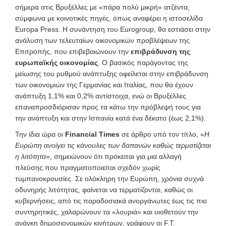
σήμερα στις Βρυξέλλες με «πάρα πολύ μικρή» ατζέντα,
σύμφωνα με κοινοτικές πηγές, όπως αναφέρει η ιστοσελίδα
Europa Press. Η συνάντηση του Eurogroup, θα εστιάσει στην
ανάλυση των τελευταίων οικονομικών προβλέψεων της
Επιτροπής, που επιβεβαιώνουν την
επιβράδυνση της
ευρωπαϊκής οικονομίας
. Ο βασικός παράγοντας της
μείωσης του ρυθμού ανάπτυξης οφείλεται στην επιβράδυνση
των οικονομιών της Γερμανίας και Ιταλίας, που θα έχουν
ανάπτυξη 1,1% και 0,2% αντίστοιχα, ενώ οι Βρυξέλλες
επαναπροσδιόρισαν προς τα κάτω την πρόβλεψή τους για
την ανάπτυξη και στην Ισπανία κατά ένα δέκατο (έως 2,1%).
Την ίδια ώρα οι
Financial Times
σε άρθρο υπό τον τίτλο, «
Η
Ευρώπη ανοίγει τις κάνουλες των δαπανών καθώς τερματίζεται
η λιτότητα
», σημειώνουν ότι πρόκειται για μια αλλαγή
πλεύσης που πραγματοποιείται σχεδόν χωρίς
τυμπανοκρουσίες. Σε ολόκληρη την Ευρώπη, χρόνια συχνά
οδυνηρής λιτότητας, φαίνεται να τερματίζονται, καθώς οι
κυβερνήσεις, από τις παραδοσιακά ανοργάνωτες έως τις πιο
συντηρητικές, χαλαρώνουν τα «λουριά» και υιοθετούν την
ανάγκη δημοσιονομικών κινήτρων, γράφουν οι F.T.