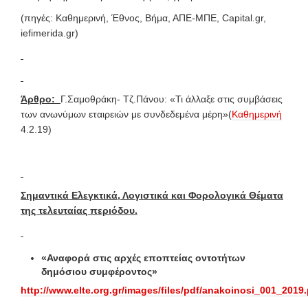
(πηγές: Καθημερινή, Έθνος, Βήμα, ΑΠΕ-ΜΠΕ, Capital.gr,
iefimerida.gr)
Άρθρο:
Γ.Σαμοθράκη- Τζ.Πάνου: «Τι άλλαξε στις συμβάσεις
των ανωνύμων εταιρειών με συνδεδεμένα μέρη»(
Καθημερινή
4.2.19)
Σημαντικά Ελεγκτικά, Λογιστικά και Φορολογικά Θέματα
της τελευταίας περιόδου.
«Αναφορά στις αρχές εποπτείας οντοτήτων
δημόσιου συμφέροντος»
http://www.elte.org.gr/images/files/pdf/anakoinosi_001_2019