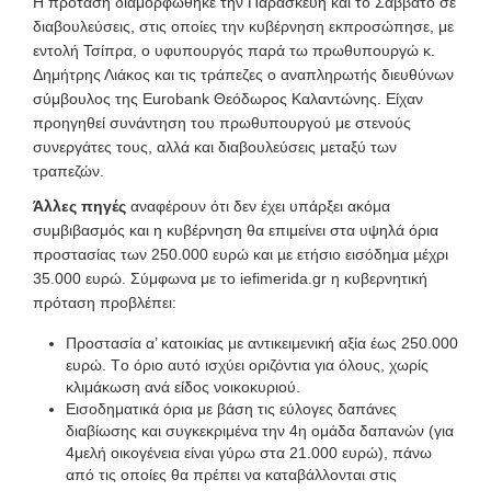
Η πρόταση διαμορφώθηκε την Παρασκευή και το Σάββατο σε
διαβουλεύσεις, στις οποίες την κυβέρνηση εκπροσώπησε, με
εντολή Τσίπρα, ο υφυπουργός παρά τω πρωθυπουργώ κ.
Δημήτρης Λιάκος και τις τράπεζες ο αναπληρωτής διευθύνων
σύμβουλος της Eurobank Θεόδωρος Καλαντώνης. Είχαν
προηγηθεί συνάντηση του πρωθυπουργού με στενούς
συνεργάτες τους, αλλά και διαβουλεύσεις μεταξύ των
τραπεζών.
Άλλες πηγές
αναφέρουν ότι δεν έχει υπάρξει ακόμα
συμβιβασμός και η κυβέρνηση θα επιμείνει στα υψηλά όρια
προστασίας των 250.000 ευρώ και µε ετήσιο εισόδηµα µέχρι
35.000 ευρώ. Σύμφωνα με το iefimerida.gr η κυβερνητική
πρόταση προβλέπει:
Προστασία α’ κατοικίας με αντικειμενική αξία έως 250.000
ευρώ. Tο όριο αυτό ισχύει οριζόντια για όλους, χωρίς
κλιμάκωση ανά είδος νοικοκυριού.
Εισοδηματικά όρια με βάση τις εύλογες δαπάνες
διαβίωσης και συγκεκριμένα την 4η ομάδα δαπανών (για
4μελή οικογένεια είναι γύρω στα 21.000 ευρώ), πάνω
από τις οποίες θα πρέπει να καταβάλλονται στις