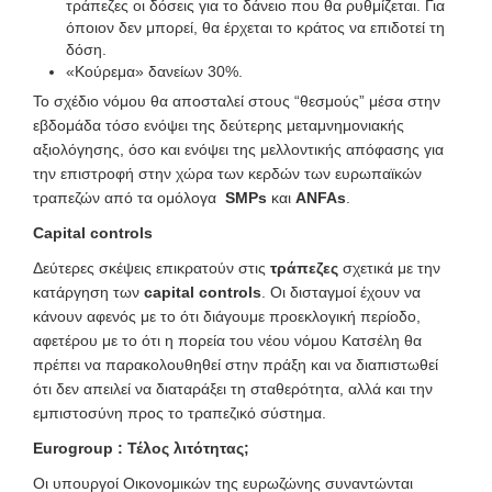
τράπεζες οι δόσεις για το δάνειο που θα ρυθμίζεται. Για
όποιον δεν μπορεί, θα έρχεται το κράτος να επιδοτεί τη
δόση.
«Κούρεμα» δανείων 30%.
Το σχέδιο νόμου θα αποσταλεί στους “θεσμούς” μέσα στην
εβδομάδα τόσο ενόψει της δεύτερης μεταμνημονιακής
αξιολόγησης, όσο και ενόψει της μελλοντικής απόφασης για
την επιστροφή στην χώρα των κερδών των ευρωπαϊκών
τραπεζών από τα ομόλογα
SMPs
και
ANFAs
.
Capital
controls
Δεύτερες σκέψεις επικρατούν στις
τράπεζες
σχετικά με την
κατάργηση των
capital controls
. Οι δισταγμοί έχουν να
κάνουν αφενός με το ότι διάγουμε προεκλογική περίοδο,
αφετέρου με το ότι η πορεία του νέου νόμου Κατσέλη θα
πρέπει να παρακολουθηθεί στην πράξη και να διαπιστωθεί
ότι δεν απειλεί να διαταράξει τη σταθερότητα, αλλά και την
εμπιστοσύνη προς το τραπεζικό σύστημα.
Eurogroup
:
Τέλος λιτότητας
;
Οι υπουργοί Οικονομικών της ευρωζώνης συναντώνται