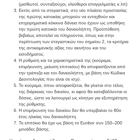
(μισθωτοί, συνταξιούχοι, ελεύθεροι επαγγελματίες κ.λπ)
Εκτός από τα στεγαστικά, στο νέο πλαίσιο προστασίας
της πρώτης κατοικίας μπορούν να ενταχθούν και
επιχειρηματικά κόκκινα δάνεια που έχουν ως υποθήκη
την πρώτη κατοικία του δανειολήπτη. Προϋπόθεση
βεβαίως αποτελεί να πληρούνται, όπως και στην
περίπτωση των στεγαστικών του σημείου 2, τα κριτήρια
της αντικειμενικής αξίας του ακινήτου και του
εισοδήματος.
Η ρύθμιση και τα χαρακτηριστικά της (κούρεμα,
επιμήκυνση, μείωση επιτοκίου) θα αποφασίζονται από
την τράπεζα και τον δανειολήπτη, με βάση τον Κώδικα
Δεοντολογίας που είναι σε ισχύ.
Το κούρεμα, όπου αποφασίζεται, θα γίνεται στο τέλος
της διάρκειας του δανείου, κι αφού θα καταβάλλονται οι
δόσεις, ώστε να λειτουργεί ως κίνητρο για εξυπηρέτηση
της ρύθμισης.
Η επιμήκυνση του δανείου δεν θα υπερβαίνει το 80ο
έτος ηλικίας του δανειολήπτη.
Το επιτόκιο θα έχει ως βάση το Euribor συν 150–200
μονάδες βάσης.