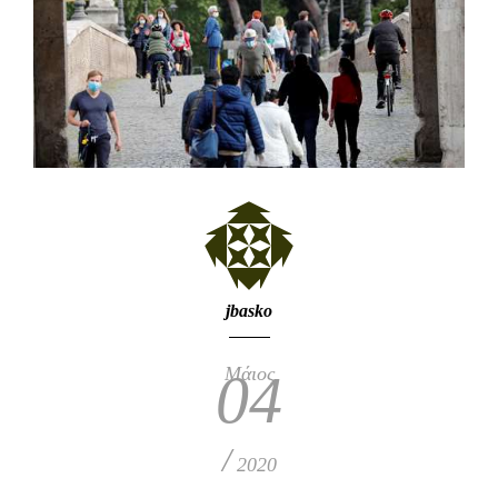
jbasko
Μάιος
04
/
2020