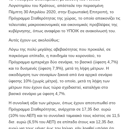
Λογιστηρίου του Κράτους, απέστειλε την περασμένη
Πέμπτη 30 Απριλίου 2020, στην Ευρωπαϊκή Επιτροπή, το
Πρόγραμμα Σταθερότητας της χώρας, το οποίο απεικονίζει τις
τελευταίες μακροοικονομικές και οικονομικές προβλέψεις της
κυβέρνησης, όπως αναφέρει το ΥΠΟΙΚ σε ανακοίνωσή του.
Αυτές έχουν ως ακολούθως:
Λόγω της πολύ μεγάλης αβεβαιότητας που προκαλεί, σε
παγκόσμιο επίπεδο, η πανδημία του κορονοϊού, το
Πρόγραμμα εμπεριέχει δύο σενάρια, το βασικό (ύφεση 4,7%)
και το δυσμενές (ύφεση 7,9%), μετά τη λήψη μέτρων. Η
οικοδόμηση των σεναρίων ξεκινά από ένα αρχικό σενάριο
ύφεσης 10% (χωρίς μέτρα), το οποίο, μετά τη λήψη των
μέτρων που έχουν έως τώρα σχεδιαστεί, καταλήγει στο
βασικό σενάριο με ύφεση 4,7%.
Η συνολική αξία των μέτρων, όπως έχουν αποτυπωθεί στο
Πρόγραμμα Σταθερότητας, ανέρχεται σε 17,35 δισ. ευρώ
(10% του ΑΕΠ) και το συνολικό ταμειακό τους κόστος σε 11,5
δισ. ευρώ (6,5% του ΑΕΠ) σε επίπεδο έτους και 12,35 δισ.
ευρώ για τους μήνες έως τον Ιούνιο, εάν ληφθεί υπόψη ότι