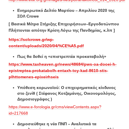
Ενημερωτικό Δελτίο Μαρτίου – Απριλίου 2020 της
ΣΟΛ Crowe
[ Βασικά Μέτρα Στήριξης Επιχειρήσεων–Εργοδοτώνπου
Πλήττονται απότην Κρίση Λόγω της Πανδημίας, κ.λπ ]
https://solcrowe.gr/wp-
content/uploads/2020/04/%CE%A5.pdf
Πως θα δοθεί η «επιστρεπτέα προκαταβολή»
https://www.taxheaven.gr/news/48684/pws-oa-dooei-h-
epistreptea-prokatabolh-entaxh-toy-kad-8610-stis-
plhttomenes-epixeirhseis
Υπόθεση κορωνοϊού: Ο επιχειρηματικός κίνδυνος
στο ζενίθ ( Στέφανος Κοτζαμάνης, Οικονομολόγος,
Δημοσιογράφος )
https://www.e-forologia.gr/cms/viewContents.aspx?
id=217668
Δημοσιεύθηκε η νέα ΠΝΠ – Αναλυτικά τα