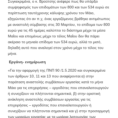
Συγκεκριμένα, ο κ. Βρούτσης ανέφερε πως θα υπάρξει
συμψηφισμός των επιδομάτων των 800 και των 534 ευρώ σε
περίπτωση ταυτόχρονης κάλυψης χρόνου τον Μάιο,
εξηγώντας ότι αν π.χ. ένας εργαζόμενος βρέθηκε αντιμέτωπος
με αναστολή σύμβασης στις 30 Μαρτίου, το επίδομα των 800
ευρώ για τις 45 ημέρες καλύπτει το διάστημα μέχρι τα μέσα
Μαΐου και επομένως μέχρι το τέλος Μαΐου δεν θα πάρει
ακέραιο το μηνιαίο επίδομα των 534 ευρώ, αλλά το μισό,
δηλαδή αυτό που αναλογεί στον χρόνο μέχρι το τέλος του
μήνα.
Εργάνη- ενημέρωση
«Για την εφαρμογή της ΠΝΠ 90 /1.5.2020 και συγκεκριμένα
των άρθρων 10, 11 και 13 που αναφέρονται:α) στην
παράταση αναστολής συμβάσεων εργασίας κατά το μήνα
Μάιο για τις επιχειρήσεις – εργοδότες που επαναλειτουργούν
ή συνεχίζουν να πλήττονται σημαντικά, β) στην οριστική
ανάκληση αναστολής συμβάσεων εργασίας για τις
επιχειρήσεις – εργοδότες που επαναλειτουργούν ή
συνεχίζουν να πλήττονται σημαντικά και γ) στην προσαρμογή
των ωραρίων εργασίας με τα ωράρια λειτουργίας των