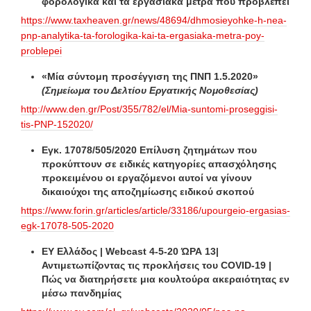
φορολογικά και τα εργασιακά μέτρα που προβλέπει
https://www.taxheaven.gr/news/48694/dhmosieyohke-h-nea-
pnp-analytika-ta-forologika-kai-ta-ergasiaka-metra-poy-
problepei
«Μία σύντομη προσέγγιση της ΠΝΠ 1.5.2020»
(Σημείωμα του Δελτίου Εργατικής Νομοθεσίας)
http://www.den.gr/Post/355/782/el/Mia-suntomi-proseggisi-
tis-PNP-152020/
Εγκ. 17078/505/2020 Επίλυση ζητημάτων που
προκύπτουν σε ειδικές κατηγορίες απασχόλησης
προκειμένου οι εργαζόμενοι αυτοί να γίνουν
δικαιούχοι της αποζημίωσης ειδικού σκοπού
https://www.forin.gr/articles/article/33186/upourgeio-ergasias-
egk-17078-505-2020
EY Ελλάδος | Webcast 4-5-20 ΏΡΑ 13|
Αντιμετωπίζοντας τις προκλήσεις του COVID-19 |
Πώς να διατηρήσετε μια κουλτούρα ακεραιότητας εν
μέσω πανδημίας