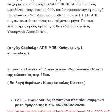
επιχειρήσεων αντίστοιχα, ΑΝΑΚΟΙΝΩΝΕΤΑΙ ότι οι όποιες
μεταβολές πραγματοποιηθούν και θα αφορούν την εφαρμογή
των ανωτέρω διατάξεων θα υποβληθούν στο ΠΣ ΕΡΓΑΝΗ
συγκεντρωτικά στο τέλος του τρέχοντος μήνα. Για τους
λεπτομερείς όρους εφαρμογής θα εκδοθούν σχετικές
Υπουργικές Αποφάσεις».
(
πηγές
:
Capital
.
gr
,
ΑΠΕ
–
ΜΠΕ
,
Καθημερινή
,
i-
efimerida.gr)
Σημαντικά Ελεγκτικά, Λογιστικά και Φορολογικά Θέματα
της τελευταίας περιόδου.
( Επιλογή θεμάτων : Νιφορόπουλος Κώστας )
ΕΛΤΕ – «Καθορισμός ελεγκτικού πλαισίου σύμφωνα
με το άρθρο5 της Κ.Υ.Α. 4577/07.02.2020»
http://www.elte.org.gr/images/files/pdf/anakoinosi_014_2020.pdf