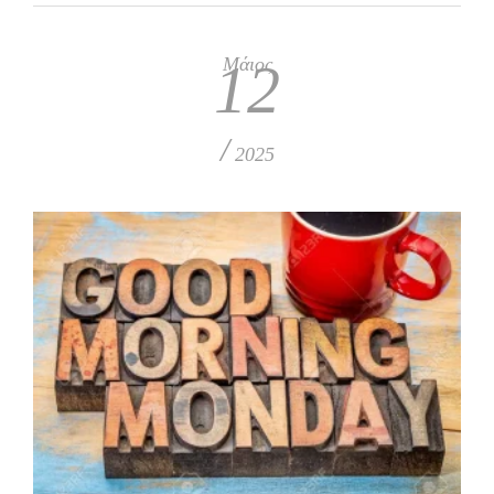
Μάιος
12
/
2025