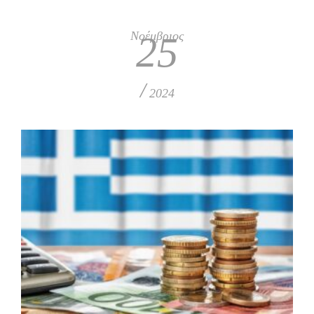
Νοέμβριος
25
/
2024