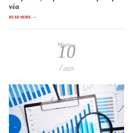
νέα
→
READ MORE
Μάρτιος
10
/
2025