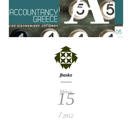
jbasko
Μάιος
15
/
2012