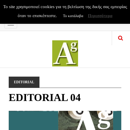
To site χρησιμοποιεί cookies για τη βελτίωση της δικής σας εμπειρίας
όταν το επισκέπτεστε.
Περισσότερα
Το κατάλαβα
Menu
EDITORIAL
EDITORIAL 04