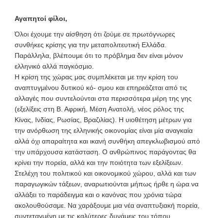
Αγαπητοί φίλοι,
Όλοι έχουμε την αίσθηση ότι ζούμε σε πρωτόγνωρες
συνθήκες κρίσης για την μεταπολιτευτική Ελλάδα.
Παράλληλα, βλέπουμε ότι το πρόβλημα δεν είναι μόνον
ελληνικό αλλά παγκόσμιο.
Η κρίση της χώρας μας συμπλέκεται με την κρίση του
αναπτυγμένου δυτικού κό- σμου και επηρεάζεται από τις
αλλαγές που συντελούνται στα περισσότερα μέρη της γης
(εξελίξεις στη Β. Αφρική, Μέση Ανατολή, νέος ρόλος της
Κίνας, Ινδίας, Ρωσίας, Βραζιλίας). Η υιοθέτηση μέτρων για
την ανόρθωση της ελληνικής οικονομίας είναι μία αναγκαία
αλλά όχι απαραίτητα και ικανή συνθήκη απεγκλωβισμού από
την υπάρχουσα κατάσταση. Ο ανθρώπινος παράγοντας θα
κρίνει την πορεία, αλλά και την ποιότητα των εξελίξεων.
Στελέχη του πολιτικού και οικονομικού χώρου, αλλά και των
παραγωγικών τάξεων, αναρωτιούνται μήπως ήρθε η ώρα να
αλλάξει το παράδειγμα και ο κανόνας που χρόνια τώρα
ακολουθούσαμε. Να χαράξουμε μια νέα αναπτυξιακή πορεία,
συντεταγμένη με τις καλύτερες δυνάμεις του τόπου.