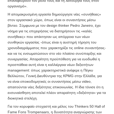
επανεφεύρουν τον ρόλο τους και τη λειτουργία τους στον
οργανισμό».
Η απομακρυσμένη εργασία δημιούργησε νέες «συνήθειες»
στον εργασιακό χώρο, όπως είναι οι συναντήσεις μέσω
βίντεο. Σύμφωνα με τον design thinker Pedro Janeiro, έχει
νόημα για τις επιχειρήσεις να διατηρήσουν τις «καλές
συνήθειες» που απέκτησαν ως απόρροια των νέων
συνθηκών εργασίας -όπως είναι η αυστηρή τήρηση του
χρονοδιαγράμματος που χαρακτηρίζει τις online συναντήσεις-
και να τις ενσωματώσουν στο νέο πλαίσιο συνύπαρξης και
συνεργασίας. Απαραίτητη προϋπόθεση για να ευοδωθεί η
προσπάθεια αυτή είναι η καλλιέργεια νέων δεξιοτήτων
management: όπως χαρακτηριστικά ανέφερε η Πέγκυ
Βελλιώτου, Γενική Διευθύντρια της KPMG στην Ελλάδα, για
να είναι εποικοδομητικές οι συναντήσεις μέσω video,
απαιτούνται νέες δεξιότητες επικοινωνίας. Η ίδια τόνισε ότι η
ενσυναίσθηση αποτελεί πλέον απαραίτητη «δεξιότητα» για τα
διοικητικά στελέχη.
Για τον κορυφαίο στοχαστή και μέλος του Thinkers 50 Hall of
Fame Fons Trompenaars, η δυνατότητα αναγνώρισης των