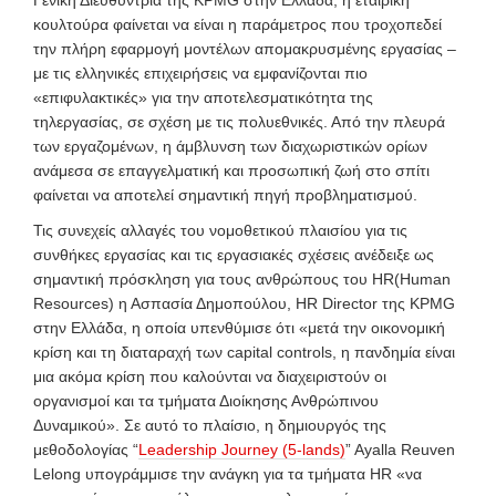
κουλτούρα φαίνεται να είναι η παράμετρος που τροχοπεδεί
την πλήρη εφαρμογή μοντέλων απομακρυσμένης εργασίας –
με τις ελληνικές επιχειρήσεις να εμφανίζονται πιο
«επιφυλακτικές» για την αποτελεσματικότητα της
τηλεργασίας, σε σχέση με τις πολυεθνικές. Από την πλευρά
των εργαζομένων, η άμβλυνση των διαχωριστικών ορίων
ανάμεσα σε επαγγελματική και προσωπική ζωή στο σπίτι
φαίνεται να αποτελεί σημαντική πηγή προβληματισμού.
Τις συνεχείς αλλαγές του νομοθετικού πλαισίου για τις
συνθήκες εργασίας και τις εργασιακές σχέσεις ανέδειξε ως
σημαντική πρόσκληση για τους ανθρώπους του HR(Human
Resources) η Ασπασία Δημοπούλου, HR Director της KPMG
στην Ελλάδα, η οποία υπενθύμισε ότι «μετά την οικονομική
κρίση και τη διαταραχή των capital controls, η πανδημία είναι
μια ακόμα κρίση που καλούνται να διαχειριστούν οι
οργανισμοί και τα τμήματα Διοίκησης Ανθρώπινου
Δυναμικού». Σε αυτό το πλαίσιο, η δημιουργός της
μεθοδολογίας “
Leadership Journey (5-lands)
” Ayalla Reuven
Lelong υπογράμμισε την ανάγκη για τα τμήματα HR «να