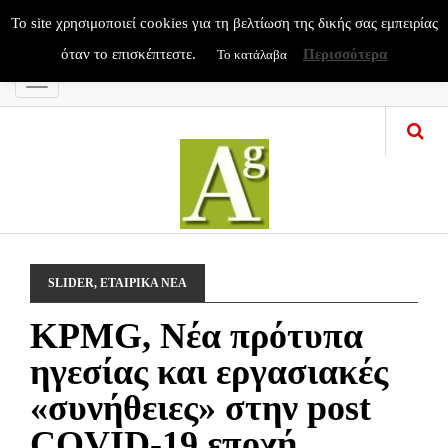
To site χρησιμοποιεί cookies για τη βελτίωση της δικής σας εμπειρίας
όταν το επισκέπτεστε.
Περισσότερα
Το κατάλαβα
Menu
SLIDER
,
ΕΤΑΙΡΙΚΑ ΝΕΑ
KPMG, Νέα πρότυπα
ηγεσίας και εργασιακές
«συνήθειες» στην post
COVID-19 εποχή