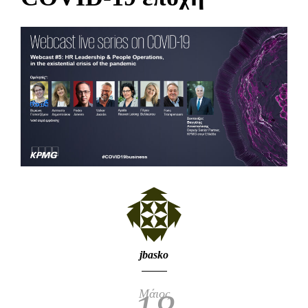
jbasko
Μάιος