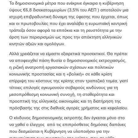
Τα δημοσιονομικά μέτρα που ενέκρινε έγκαιρα η κυβέρνηση
ύψους €6,8 δισεκατομμυρίων (3,5% του ΑΕΠ ) αποτελούν μια
ισχυρή επιβραδυντική δύναμη της ύφεσης που έρχεται, όπως
και οι πρωτοβουλίες που έχει αναλάβει η ευρωπαϊκή κεντρική
τράπεζα όσον αφορά τα επιτόκια και τη ρευστότητα με την
άρση των περιορισμών ως προς την απόκτηση ελληνικών
κινητών αξιών και ομολόγων.
Αλλά χρειάζεται να είμαστε εξαιρετικά προσεκτικοί. Θα πρέπει
να αποφευχθεί πάση θυσία ο δημοσιονομικός εκτροχιασμός,
η ριζική ανατροπή εργασιακών σχέσεων και πολιτικών
κοινωνικής προστασίας και η «βολική» σε κάθε κρίση
επίρριψη του κόστους της κρίσης στον τραπεζικό τομέα, γιατί
τέτοιες επιλογές εγκυμονούν σοβαρούς κινδύνους για τη
μεσοπρόθεσμη κοινωνική συνοχή, τη σταθερότητα και
προοπτική της ελληνικής οικονομίας και τη διατήρηση της
πρόσβασής της στις διεθνείς αγορές χρήματος και κεφαλαίου.
Ο κίνδυνος δημοσιονομικής εκτροπής δεν έγκειται μόνο στο
να χαθεί ο έλεγχος από τις επιπρόσθετες δημόσιες δαπάνες
που δεσμεύεται η Κυβέρνηση να υλοποιήσει για την