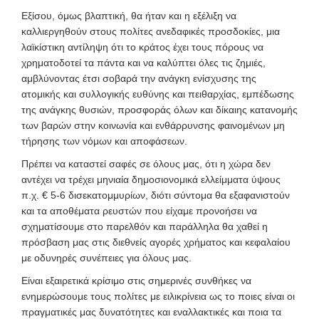
Εξίσου, όμως βλαπτική, θα ήταν και η εξέλιξη να
καλλιεργηθούν στους πολίτες ανεδαφικές προσδοκίες, μια
λαϊκίστικη αντίληψη ότι το κράτος έχει τους πόρους να
χρηματοδοτεί τα πάντα και να καλύπτει όλες τις ζημιές,
αμβλύνοντας έτσι σοβαρά την ανάγκη ενίσχυσης της
ατομικής και συλλογικής ευθύνης και πειθαρχίας, εμπέδωσης
της ανάγκης θυσιών, προσφοράς όλων και δίκαιης κατανομής
των βαρών στην κοινωνία και ενθάρρυνσης φαινομένων μη
τήρησης των νόμων και αποφάσεων.
Πρέπει να καταστεί σαφές σε όλους μας, ότι η χώρα δεν
αντέχει να τρέχει μηνιαία δημοσιονομικά ελλείμματα ύψους
π.χ. € 5-6 δισεκατομμυρίων, διότι σύντομα θα εξαφανιστούν
και τα αποθέματα ρευστών που είχαμε προνοήσει να
σχηματίσουμε στο παρελθόν και παράλληλα θα χαθεί η
πρόσβαση μας στις διεθνείς αγορές χρήματος και κεφαλαίου
με οδυνηρές συνέπειες για όλους μας.
Είναι εξαιρετικά κρίσιμο στις σημερινές συνθήκες να
ενημερώσουμε τους πολίτες με ειλικρίνεια ως το ποιες είναι οι
πραγματικές μας δυνατότητες και εναλλακτικές και ποια τα