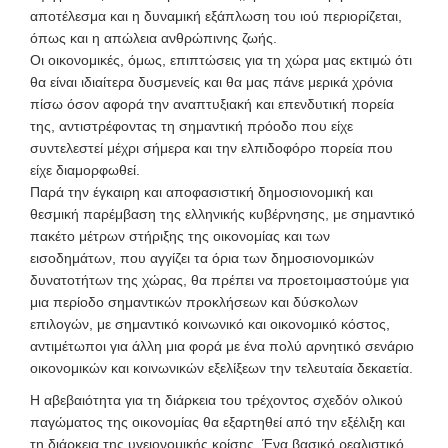
αποτέλεσμα και η δυναμική εξάπλωση του ιού περιορίζεται,
όπως και η απώλεια ανθρώπινης ζωής.
Οι οικονομικές, όμως, επιπτώσεις για τη χώρα μας εκτιμώ ότι
θα είναι ιδιαίτερα δυσμενείς και θα μας πάνε μερικά χρόνια
πίσω όσον αφορά την αναπτυξιακή και επενδυτική πορεία
της, αντιστρέφοντας τη σημαντική πρόοδο που είχε
συντελεστεί μέχρι σήμερα και την ελπιδοφόρο πορεία που
είχε διαμορφωθεί.
Παρά την έγκαιρη και αποφασιστική δημοσιονομική και
θεσμική παρέμβαση της ελληνικής κυβέρνησης, με σημαντικό
πακέτο μέτρων στήριξης της οικονομίας και των
εισοδημάτων, που αγγίζει τα όρια των δημοσιονομικών
δυνατοτήτων της χώρας, θα πρέπει να προετοιμαστούμε για
μια περίοδο σημαντικών προκλήσεων και δύσκολων
επιλογών, με σημαντικό κοινωνικό και οικονομικό κόστος,
αντιμέτωποι για άλλη μια φορά με ένα πολύ αρνητικό σενάριο
οικονομικών και κοινωνικών εξελίξεων την τελευταία δεκαετία.
Η αβεβαιότητα για τη διάρκεια του τρέχοντος σχεδόν ολικού
παγώματος της οικονομίας θα εξαρτηθεί από την εξέλιξη και
τη διάρκεια της υγειονομικής κρίσης. Ένα βασικό ρεαλιστικό