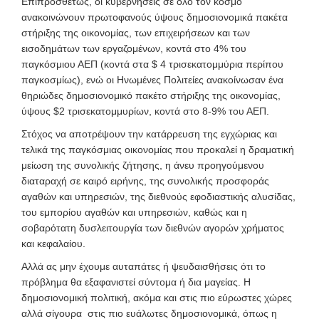
Επιπροσθέτως, οι κυβερνήσεις σε όλο τον κόσμο
ανακοινώνουν πρωτοφανούς ύψους δημοσιονομικά πακέτα
στήριξης της οικονομίας, των επιχειρήσεων και των
εισοδημάτων των εργαζομένων, κοντά στο 4% του
παγκόσμιου ΑΕΠ (κοντά στα $ 4 τρισεκατομμύρια περίπου
παγκοσμίως), ενώ οι Ηνωμένες Πολιτείες ανακοίνωσαν ένα
θηριώδες δημοσιονομικό πακέτο στήριξης της οικονομίας,
ύψους $2 τρισεκατομμυρίων, κοντά στο 8-9% του ΑΕΠ.
Στόχος να αποτρέψουν την κατάρρευση της εγχώριας και
τελικά της παγκόσμιας οικονομίας που προκαλεί η δραματική
μείωση της συνολικής ζήτησης, η άνευ προηγούμενου
διαταραχή σε καιρό ειρήνης, της συνολικής προσφοράς
αγαθών και υπηρεσιών, της διεθνούς εφοδιαστικής αλυσίδας,
του εμπορίου αγαθών και υπηρεσιών, καθώς και η
σοβαρότατη δυσλειτουργία των διεθνών αγορών χρήματος
και κεφαλαίου.
Αλλά ας μην έχουμε αυταπάτες ή ψευδαισθήσεις ότι το
πρόβλημα θα εξαφανιστεί σύντομα ή δια μαγείας. Η
δημοσιονομική πολιτική, ακόμα και στις πιο εύρωστες χώρες
αλλά σίγουρα στις πιο ευάλωτες δημοσιονομικά, όπως η