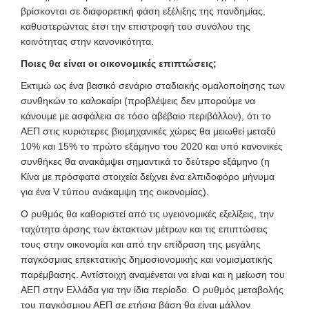
βρίσκονται σε διαφορετική φάση εξέλιξης της πανδημίας,
καθυστερώντας έτσι την επιστροφή του συνόλου της
κοινότητας στην κανονικότητα.
Ποιες θα είναι οι οικονομικές επιπτώσεις;
Εκτιμώ ως ένα βασικό σενάριο σταδιακής ομαλοποίησης των
συνθηκών το καλοκαίρι (προβλέψεις δεν μπορούμε να
κάνουμε με ασφάλεια σε τόσο αβέβαιο περιβάλλον), ότι το
ΑΕΠ στις κυριότερες βιομηχανικές χώρες θα μειωθεί μεταξύ
10% και 15% το πρώτο εξάμηνο του 2020 και υπό κανονικές
συνθήκες θα ανακάμψει σημαντικά το δεύτερο εξάμηνο (η
Κίνα με πρόσφατα στοιχεία δείχνει ένα ελπιδοφόρο μήνυμα
για ένα V τύπου ανάκαμψη της οικονομίας).
Ο ρυθμός θα καθοριστεί από τις υγειονομικές εξελίξεις, την
ταχύτητα άρσης των έκτακτων μέτρων και τις επιπτώσεις
τους στην οικονομία και από την επίδραση της μεγάλης
παγκόσμιας επεκτατικής δημοσιονομικής και νομισματικής
παρέμβασης. Αντίστοιχη αναμένεται να είναι και η μείωση του
ΑΕΠ στην Ελλάδα για την ίδια περίοδο. Ο ρυθμός μεταβολής
του παγκόσμιου ΑΕΠ σε ετήσια βάση θα είναι μάλλον