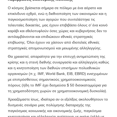
Ο κόσμος βρίσκεται σήμερα σε πόλεμο με ένα αόρατο και
επικίνδυνο εχθρό, ενώ η διεθνοποίηση των οικονομιών και η
παγκοσμιοποίηση των αγορών που συντελέστηκε τις
τελευταίες δεκαετίες, μας έχουν επιβιβάσει όλους σ’ ένα κοινό
καράβι και εθελοτυφλούν όσες χώρες και κυβερνήσεις δεν το
αντιλαμβάνονται και επιδιώκουν εθνικές στρατηγικές
επιβίωσης. Όλοι έχουν να χάσουν από ιδιοτελείς εθνικές
στρατηγικές απομονωτισμού και μειωμένης αλληλεγγύης.
Θα χρειαστεί, απαραίτητα για την επιτυχή αντιμετώπιση της
κρίσης και η στενή διεθνής συνεργασία και αλληλεγγύη καθώς
και η κινητοποίηση των διεθνών επισήμων πολυεθνικών
οργανισμών (π.χ. IMF, World Bank, EIB, EBRD) ενισχυμένων
με επιπρόσθετους σημαντικούς χρηματοοικονομικούς
πόρους (ήδη το IMF έχει δεσμεύσει $ 50 δισεκατομμύρια για
τη χρηματοδότηση χωρών σε χρηματοοικονομική δυσκολία).
Χρειαζόμαστε ίσως, ιδιαίτερα αν οι εξελίξεις ακολουθήσουν το
δυσμενές σενάριο μιας πολύμηνης διαταραχής της
παγκόσμιας κοινωνικής και οικονομικής ζωής, παγκόσμια
κινητοποίηση και αλληλεγγύη αντίστοιχη με εκείνη (αλλά με