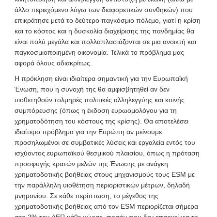
άλλο περιεχόμενο λόγω των διαφορετικών συνθηκών) που
επικράτησε μετά το δεύτερο παγκόσμιο πόλεμο, γιατί η κρίση
και το κόστος και η δυσκολία διαχείρισης της πανδημίας θα
είναι πολύ μεγάλα και πολλαπλασιάζονται σε μια ανοικτή και
παγκοσμιοποιημένη οικονομία. Τελικά το πρόβλημα μας
αφορά όλους αδιακρίτως.
Η πρόκληση είναι ιδιαίτερα σημαντική για την Ευρωπαϊκή
Ένωση, που η συνοχή της θα αμφισβητηθεί αν δεν
υιοθετηθούν τολμηρές πολιτικές αλληλεγγύης και κοινής
συμπόρευσης (όπως η έκδοση ευρωομολόγου για τη
χρηματοδότηση του κόστους της κρίσης). Θα αποτελέσει
ιδιαίτερο πρόβλημα για την Ευρώπη αν μείνουμε
προσηλωμένοι σε συμβατικές λύσεις και εργαλεία εντός του
ισχύοντος ευρωπαϊκού θεσμικού πλαισίου, όπως η πρόταση
προσφυγής κρατών μελών της Ένωσης με ανάγκη
χρηματοδοτικής βοήθειας στους μηχανισμούς τους ESM με
την παράλληλη υιοθέτηση περιοριστικών μέτρων, δηλαδή
μνημονίου. Σε κάθε περίπτωση, το μέγεθος της
χρηματοδοτικής βοήθειας από τον ESM περιορίζεται σήμερα