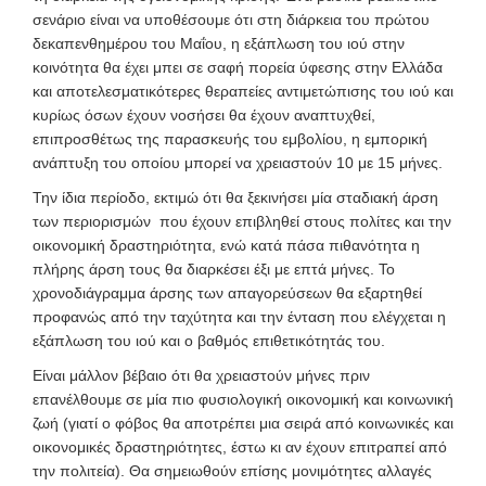
σενάριο είναι να υποθέσουμε ότι στη διάρκεια του πρώτου
δεκαπενθημέρου του Μαΐου, η εξάπλωση του ιού στην
κοινότητα θα έχει μπει σε σαφή πορεία ύφεσης στην Ελλάδα
και αποτελεσματικότερες θεραπείες αντιμετώπισης του ιού και
κυρίως όσων έχουν νοσήσει θα έχουν αναπτυχθεί,
επιπροσθέτως της παρασκευής του εμβολίου, η εμπορική
ανάπτυξη του οποίου μπορεί να χρειαστούν 10 με 15 μήνες.
Την ίδια περίοδο, εκτιμώ ότι θα ξεκινήσει μία σταδιακή άρση
των περιορισμών που έχουν επιβληθεί στους πολίτες και την
οικονομική δραστηριότητα, ενώ κατά πάσα πιθανότητα η
πλήρης άρση τους θα διαρκέσει έξι με επτά μήνες. Το
χρονοδιάγραμμα άρσης των απαγορεύσεων θα εξαρτηθεί
προφανώς από την ταχύτητα και την ένταση που ελέγχεται η
εξάπλωση του ιού και ο βαθμός επιθετικότητάς του.
Είναι μάλλον βέβαιο ότι θα χρειαστούν μήνες πριν
επανέλθουμε σε μία πιο φυσιολογική οικονομική και κοινωνική
ζωή (γιατί ο φόβος θα αποτρέπει μια σειρά από κοινωνικές και
οικονομικές δραστηριότητες, έστω κι αν έχουν επιτραπεί από
την πολιτεία). Θα σημειωθούν επίσης μονιμότητες αλλαγές