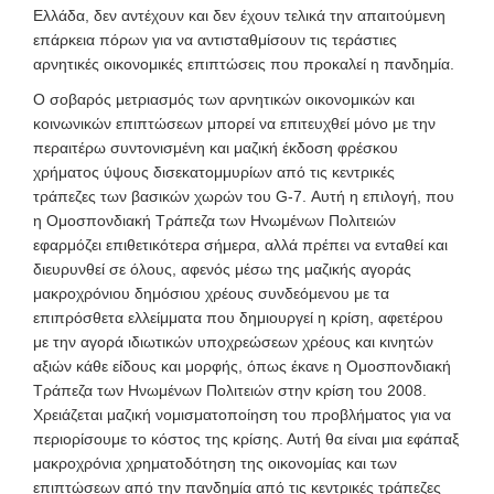
Ελλάδα, δεν αντέχουν και δεν έχουν τελικά την απαιτούμενη
επάρκεια πόρων για να αντισταθμίσουν τις τεράστιες
αρνητικές οικονομικές επιπτώσεις που προκαλεί η πανδημία.
Ο σοβαρός μετριασμός των αρνητικών οικονομικών και
κοινωνικών επιπτώσεων μπορεί να επιτευχθεί μόνο με την
περαιτέρω συντονισμένη και μαζική έκδοση φρέσκου
χρήματος ύψους δισεκατομμυρίων από τις κεντρικές
τράπεζες των βασικών χωρών του G-7. Αυτή η επιλογή, που
η Ομοσπονδιακή Τράπεζα των Ηνωμένων Πολιτειών
εφαρμόζει επιθετικότερα σήμερα, αλλά πρέπει να ενταθεί και
διευρυνθεί σε όλους, αφενός μέσω της μαζικής αγοράς
μακροχρόνιου δημόσιου χρέους συνδεόμενου με τα
επιπρόσθετα ελλείμματα που δημιουργεί η κρίση, αφετέρου
με την αγορά ιδιωτικών υποχρεώσεων χρέους και κινητών
αξιών κάθε είδους και μορφής, όπως έκανε η Ομοσπονδιακή
Τράπεζα των Ηνωμένων Πολιτειών στην κρίση του 2008.
Χρειάζεται μαζική νομισματοποίηση του προβλήματος για να
περιορίσουμε το κόστος της κρίσης. Αυτή θα είναι μια εφάπαξ
μακροχρόνια χρηματοδότηση της οικονομίας και των
επιπτώσεων από την πανδημία από τις κεντρικές τράπεζες