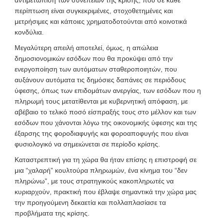
αντιμετώπιση των συνεπειών της κρίσης, που σε κάθε
περίπτωση είναι συγκεκριμένες, στοχοθετημένες και
μετρήσιμες και κάποιες χρηματοδοτούνται από κοινοτικά
κονδύλια.
Μεγαλύτερη απειλή αποτελεί, όμως, η απώλεια
δημοσιονομικών εσόδων που θα προκύψει από την
ενεργοποίηση των αυτόματων σταθεροποιητών, που
αυξάνουν αυτόματα τις δημόσιες δαπάνες σε περιόδους
ύφεσης, όπως των επιδομάτων ανεργίας, των εσόδων που η
πληρωμή τους μετατίθενται με κυβερνητική απόφαση, με
αβέβαιο το τελικό ποσό είσπραξής τους στο μέλλον και των
εσόδων που χάνονται λόγω της οικονομικής ύφεσης και της
έξαρσης της φοροδιαφυγής και φοροαποφυγής που είναι
φυσιολογικό να σημειώνεται σε περίοδο κρίσης.
Καταστρεπτική για τη χώρα θα ήταν επίσης η επιστροφή σε
μια “χαλαρή” κουλτούρα πληρωμών, ένα κίνημα του “δεν
πληρώνω”, με τους στρατηγικούς κακοπληρωτές να
κυριαρχούν, πρακτική που έβλαψε σημαντικά την χώρα μας
την προηγούμενη δεκαετία και πολλαπλασίασε τα
προβλήματα της κρίσης.