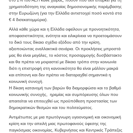
στο 2% του ΑΕΠ κάθε χώρας, ποσόν που δεν επαρκεί για τη
χρηματοδότηση της αναγκαίας δημοσιονομικής παρέμβασης
στην Ευρωζώνη (για την Ελλάδα αντιστοιχεί ποσό κοντά στα
€ 4 δισεκατομμύρια).
Αλλά κάθε χώρα και η Ελλάδα οφείλουν με προνοητικότητα,
αποφασιστικότητα, ενότητα και ειλικρίνεια να προετοιμάσουν
το δικό τους δίκαιο σχέδιο εξόδου από την κρίση,
αξιοποιώντας εναλλακτικά σενάρια. Οι προκλήσεις μπροστά
μας θα είναι μεγάλες, το κόστος προσαρμογής δυσβάστακτο
και θα πρέπει να μοιραστεί με δίκαιο τρόπο στην κοινωνία
διότι η επιστροφή στη κανονικότητα θα είναι μάλλον μακρά
και επίπονη και δεν πρέπει να διαταραχθεί σημαντικά η
κοινωνική συνοχή.
Η δίκαιη κατανομή των βαρών θα διαμορφώσει και το βαθμό
κοινωνικής συνοχής, ηρεμίας και συμπόρευσης όλων που
απαιτείται να επιτευχθεί ως προϋπόθεση προστασίας των
δημοκρατικών θεσμών και του πολιτεύματος.
Αντιμέτωπες με μια πρωτόγνωρη υγειονομική και οικονομική
κρίση και την απειλή μιας πρωτοφανούς ύφεσης της
παγκόσμιας οικονομίας, Κυβερνήσεις και Κεντρικές Τράπεζες