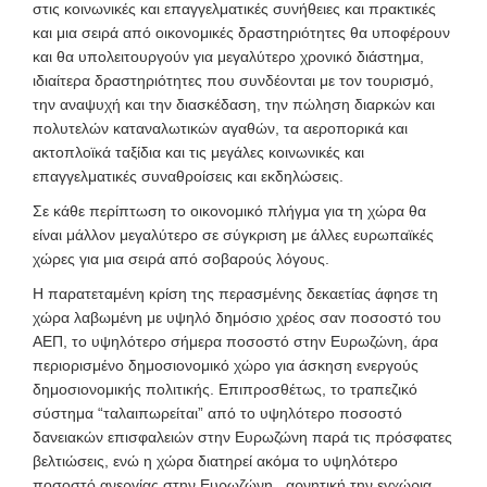
στις κοινωνικές και επαγγελματικές συνήθειες και πρακτικές
και μια σειρά από οικονομικές δραστηριότητες θα υποφέρουν
και θα υπολειτουργούν για μεγαλύτερο χρονικό διάστημα,
ιδιαίτερα δραστηριότητες που συνδέονται με τον τουρισμό,
την αναψυχή και την διασκέδαση, την πώληση διαρκών και
πολυτελών καταναλωτικών αγαθών, τα αεροπορικά και
ακτοπλοϊκά ταξίδια και τις μεγάλες κοινωνικές και
επαγγελματικές συναθροίσεις και εκδηλώσεις.
Σε κάθε περίπτωση το οικονομικό πλήγμα για τη χώρα θα
είναι μάλλον μεγαλύτερο σε σύγκριση με άλλες ευρωπαϊκές
χώρες για μια σειρά από σοβαρούς λόγους.
Η παρατεταμένη κρίση της περασμένης δεκαετίας άφησε τη
χώρα λαβωμένη με υψηλό δημόσιο χρέος σαν ποσοστό του
ΑΕΠ, το υψηλότερο σήμερα ποσοστό στην Ευρωζώνη, άρα
περιορισμένο δημοσιονομικό χώρο για άσκηση ενεργούς
δημοσιονομικής πολιτικής. Επιπροσθέτως, το τραπεζικό
σύστημα “ταλαιπωρείται” από το υψηλότερο ποσοστό
δανειακών επισφαλειών στην Ευρωζώνη παρά τις πρόσφατες
βελτιώσεις, ενώ η χώρα διατηρεί ακόμα το υψηλότερο
ποσοστό ανεργίας στην Ευρωζώνη, αρνητική την εγχώρια