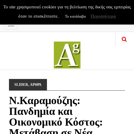
To site χρησιμοποιεί cookies για τη βελτίωση της δικής σας εμπειρίας
όταν το επισκέπτεστε.
Περισσότερα
Το κατάλαβα
Menu
SLIDER
,
ΑΡΘΡΑ
N.Καραμούζης:
Πανδημία και
Οικονομικό Κόστος:
Μετάβαση σε Νέα