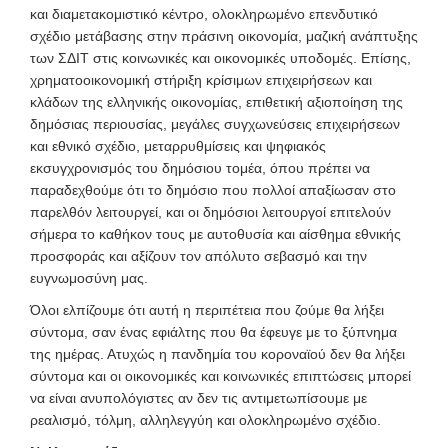
και διαμετακομιστικό κέντρο, ολοκληρωμένο επενδυτικό
σχέδιο μετάβασης στην πράσινη οικονομία, μαζική ανάπτυξης
των ΣΔΙΤ στις κοινωνικές και οικονομικές υποδομές. Επίσης,
χρηματοοικονομική στήριξη κρίσιμων επιχειρήσεων και
κλάδων της ελληνικής οικονομίας, επιθετική αξιοποίηση της
δημόσιας περιουσίας, μεγάλες συγχωνεύσεις επιχειρήσεων
και εθνικό σχέδιο, μεταρρυθμίσεις και ψηφιακός
εκσυγχρονισμός του δημόσιου τομέα, όπου πρέπει να
παραδεχθούμε ότι το δημόσιο που πολλοί απαξίωσαν στο
παρελθόν λειτουργεί, και οι δημόσιοι λειτουργοί επιτελούν
σήμερα το καθήκον τους με αυτοθυσία και αίσθημα εθνικής
προσφοράς και αξίζουν τον απόλυτο σεβασμό και την
ευγνωμοσύνη μας.
Όλοι ελπίζουμε ότι αυτή η περιπέτεια που ζούμε θα λήξει
σύντομα, σαν ένας εφιάλτης που θα έφευγε με το ξύπνημα
της ημέρας. Ατυχώς η πανδημία του κοροναϊού δεν θα λήξει
σύντομα και οι οικονομικές και κοινωνικές επιπτώσεις μπορεί
να είναι ανυπολόγιστες αν δεν τις αντιμετωπίσουμε με
ρεαλισμό, τόλμη, αλληλεγγύη και ολοκληρωμένο σχέδιο.