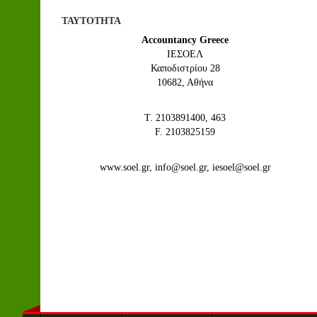
ΤΑΥΤΟΤΗΤΑ
Accountancy Greece
IEΣΟΕΛ
Καποδιστρίου 28
10682, Αθήνα
Τ. 2103891400, 463
F. 2103825159
www.soel.gr, info@soel.gr, iesoel@soel.gr