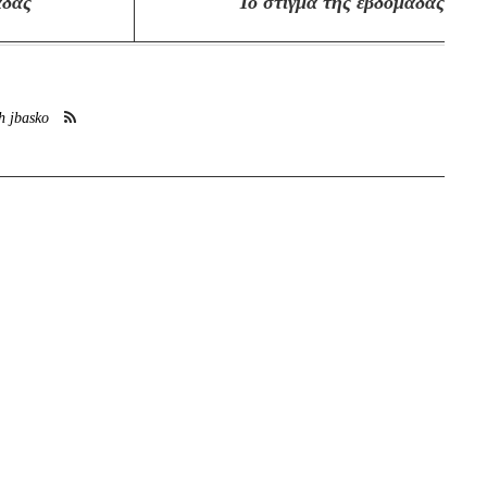
άδας
Το στίγμα της εβδομάδας
h jbasko