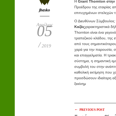
Η
Grant Thornton στην
Προέδρου
της εταιρίας α
jbasko
επιτυχημένων στελεχών τ
Ο Διευθύνων Σύμβουλος τ
Απρίλιος
05
Καζάς
χαρακτηριστικά δή
Thornton είναι ένα γεγον
τραπεζικού κλάδου, της ε
/
από τους σημαντικότερου
2019
χαρά για την παρουσία, 
και επαγγελματία. Η τρια
σύστημα, η σημαντική εμ
συμβολή του στην ανάπτυ
καθολική εκτίμηση που χα
προσδώσουν ιδιαίτερη αξί
ξεκίνημ
←
PREVIOUS POST