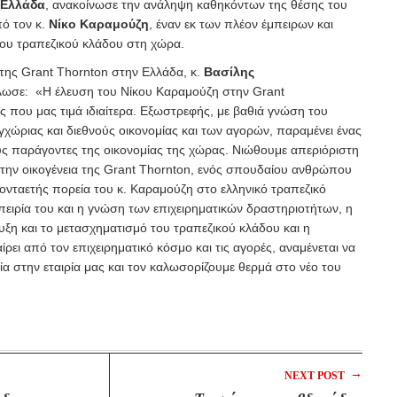
 Ελλάδα
, ανακοίνωσε την ανάληψη καθηκόντων της θέσης του
πό τον κ.
Νίκο Καραμούζη
, έναν εκ των πλέον έμπειρων και
ου τραπεζικού κλάδου στη χώρα.
ης Grant Thornton στην Ελλάδα, κ.
Βασίλης
λωσε: «Η έλευση του Νίκου Καραμούζη στην Grant
ός που μας τιμά ιδιαίτερα. Εξωστρεφής, με βαθιά γνώση του
γχώριας και διεθνούς οικονομίας και των αγορών, παραμένει ένας
ς παράγοντες της οικονομίας της χώρας. Νιώθουμε απεριόριστη
στην οικογένεια της Grant Thornton, ενός σπουδαίου ανθρώπου
κονταετής πορεία του κ. Καραμούζη στο ελληνικό τραπεζικό
πειρία του και η γνώση των επιχειρηματικών δραστηριοτήτων, η
ξη και το μετασχηματισμό του τραπεζικού κλάδου και η
ίρει από τον επιχειρηματικό κόσμο και τις αγορές, αναμένεται να
α στην εταιρία μας και τον καλωσορίζουμε θερμά στο νέο του
→
NEXT POST