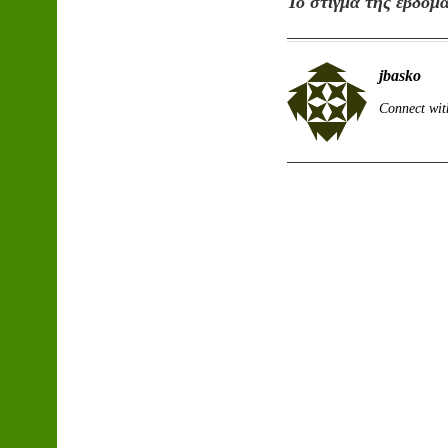
Το στίγμα της εβδομ
jbasko
Connect wit