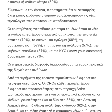
οικονομική ανθεκτικότητα (32%).
Σύμφωνα με την έρευνα, παρατηρείται ότι οι λειτουργίες
διαχείρισης κινδύνων μπορούν να αξιοποιήσουν τις νέες
τεχνολογίες περισσότερο και αποδοτικότερα.
Οι ερωτηθέντες εντοπίζουν μια σειρά τομέων όπου οι νέες
τεχνολογίες θα έχουν σημαντικό αντίκτυπο: την εποπτεία
απάτης (72%), το οικονομικό έγκλημα (68%), τη
μοντελοποίηση (57%), την πιστωτική ανάλυση (57%), την
κυβερνο-ασφάλεια (57%), και τις KYC (know-your-customer)
δραστηριότητες (57%).
Οι περιφερειακές διαφορές διαμορφώνουν τα χαρακτηριστικά
της διαχείρισης κινδύνων
Από τα ευρήματα της έρευνας προκύπτουν διαφορετικές
περιφερειακές τάσεις. Οι CROs κάθε περιοχής έχουν
διαφορετικές προτεραιότητες: στην περιοχή Ασίας –
Ειρηνικού, προτεραιότητα είναι οι πιστωτικοί κίνδυνοι και οι
κίνδυνοι ρευστότητας (και οι δύο στο 58%), στη Λατινική
Αμερική είναι η διάθεση ανάληψης κινδύνου (62%), στην
Αφρική και τη Μέση Ανατολή η εφαρμογή νέων ρυθμιστικών