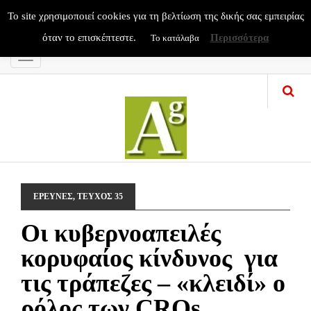
To site χρησιμοποιεί cookies για τη βελτίωση της δικής σας εμπειρίας
όταν το επισκέπτεστε.
Περισσότερα
Το κατάλαβα
Menu
ΕΡΕΥΝΕΣ
,
ΤΕΥΧΟΣ 35
Οι κυβερνοαπειλές
κορυφαίος κίνδυνος για
τις τράπεζες – «κλειδί» ο
ρόλος των CROs