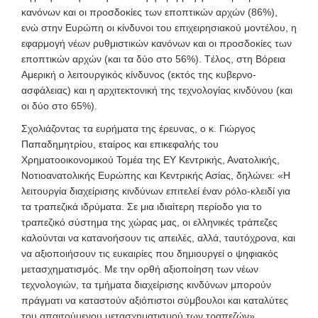
κανόνων και οι προσδοκίες των εποπτικών αρχών (86%),
ενώ στην Ευρώπη οι κίνδυνοι του επιχειρησιακού μοντέλου, η
εφαρμογή νέων ρυθμιστικών κανόνων και οι προσδοκίες των
εποπτικών αρχών (και τα δύο στο 56%). Tέλος, στη Βόρεια
Αμερική ο λειτουργικός κίνδυνος (εκτός της κυβερνο-
ασφάλειας) και η αρχιτεκτονική της τεχνολογίας κινδύνου (και
οι δύο στο 65%).
Σχολιάζοντας τα ευρήματα της έρευνας, ο κ. Γιώργος
Παπαδημητρίου, εταίρος και επικεφαλής του
Χρηματοοικονομικού Τομέα της ΕΥ Κεντρικής, Ανατολικής,
Νοτιοανατολικής Ευρώπης και Κεντρικής Ασίας, δηλώνει: «Η
λειτουργία διαχείρισης κινδύνων επιτελεί έναν ρόλο-κλειδί για
τα τραπεζικά ιδρύματα. Σε μια ιδιαίτερη περίοδο για το
τραπεζικό σύστημα της χώρας μας, οι ελληνικές τράπεζες
καλούνται να κατανοήσουν τις απειλές, αλλά, ταυτόχρονα, και
να αξιοποιήσουν τις ευκαιρίες που δημιουργεί ο ψηφιακός
μετασχηματισμός. Με την ορθή αξιοποίηση των νέων
τεχνολογιών, τα τμήματα διαχείρισης κινδύνων μπορούν
πράγματι να καταστούν αξιόπιστοι σύμβουλοι και καταλύτες
του απαιτούμενου μετασχηματισμού των τραπεζών».