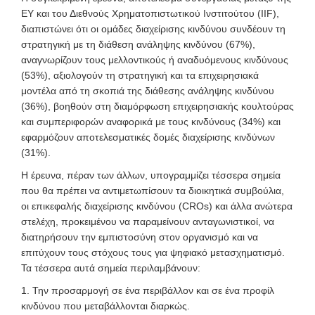
ΕΥ και του Διεθνούς Χρηματοπιστωτικού Ινστιτούτου (IIF),
διαπιστώνει ότι οι ομάδες διαχείρισης κινδύνου συνδέουν τη
στρατηγική με τη διάθεση ανάληψης κινδύνου (67%),
αναγνωρίζουν τους μελλοντικούς ή αναδυόμενους κινδύνους
(53%), αξιολογούν τη στρατηγική και τα επιχειρησιακά
μοντέλα από τη σκοπιά της διάθεσης ανάληψης κινδύνου
(36%), βοηθούν στη διαμόρφωση επιχειρησιακής κουλτούρας
και συμπεριφορών αναφορικά με τους κινδύνους (34%) και
εφαρμόζουν αποτελεσματικές δομές διαχείρισης κινδύνων
(31%).
Η έρευνα, πέραν των άλλων, υπογραμμίζει τέσσερα σημεία
που θα πρέπει να αντιμετωπίσουν τα διοικητικά συμβούλια,
οι επικεφαλής διαχείρισης κινδύνου (CROs) και άλλα ανώτερα
στελέχη, προκειμένου να παραμείνουν ανταγωνιστικοί, να
διατηρήσουν την εμπιστοσύνη στον οργανισμό και να
επιτύχουν τους στόχους τους για ψηφιακό μετασχηματισμό.
Τα τέσσερα αυτά σημεία περιλαμβάνουν:
1. Την προσαρμογή σε ένα περιβάλλον και σε ένα προφίλ
κινδύνου που μεταβάλλονται διαρκώς.