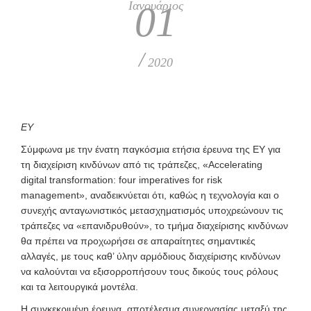
Ιανουάριος
01
/
2020
ΕΥ
Σ
ύμφωνα με την ένατη παγκόσμια ετήσια έρευνα της ΕΥ για
τη διαχείριση κινδύνων από τις τράπεζες, «Accelerating
digital transformation:
four imperatives for risk
management», αναδεικνύεται ότι, καθώς η τεχνολογία και ο
συνεχής ανταγωνιστικός μετασχηματισμός υποχρεώνουν τις
τράπεζες να «επανιδρυθούν», το τμήμα διαχείρισης κινδύνων
θα πρέπει να προχωρήσει σε απαραίτητες σημαντικές
αλλαγές, με τους καθ’ ύλην αρμόδιους διαχείρισης κινδύνων
να καλούνται να εξισορροπήσουν τους δικούς τους ρόλους
και τα λειτουργικά μοντέλα.
Η συγκεκριμένη έρευνα, αποτέλεσμα συνεργασίας μεταξύ της