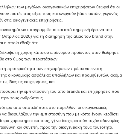
λλήλων των μεγάλων οικογενειακών επιχειρήσεων θεωρεί ότι οι
νουν πιστές στις αξίες τους και ενεργούν βάσει αυτών, γεγονός
 στις οικογενειακές επιχειρήσεις.
ονεκτημάτων υπογραμμίζεται και από σημερινή έρευνα του
(Απρίλιος 2020) για τη διατήρηση της αξίας του brand στην
 η οποία έδειξε ότι:
διέκοψε τη χρήση κάποιου επώνυμου προϊόντος όταν θεώρησε
ήλθε στο ύψος των περιστάσεων.
στη προτεραιότητα των επιχειρήσεων πρέπει να είναι η
ι της οικονομικής ασφάλειας υπαλλήλων και προμηθευτών, ακόμα
 τις ίδιες τις επιχειρήσεις, και
ποσύρει την εμπιστοσύνη του από brands και επιχειρήσεις που
 πριν τους ανθρώπους.
ότερο από οποτεδήποτε στο παρελθόν, οι οικογενειακές
α) να διαφυλάξουν την εμπιστοσύνη που με κόπο έχουν κερδίσει,
ίτερα χαρακτηριστικά τους, γ) να διαχειριστούν τυχόν αδυναμίες
 υπεύθυνη και συνεπή, προς την οικογενειακή τους ταυτότητα,
ς επιτρέψει να μετατρέψουν τα χαρακτηριστικά αυτά σε ισχυρά