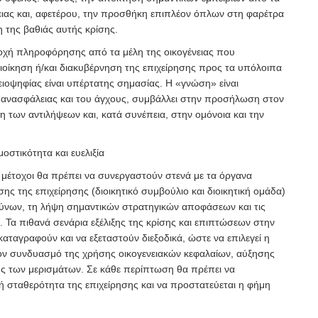
νειας και, αφετέρου, την προσθήκη επιπλέον όπλων στη φαρέτρα
η της βαθιάς αυτής κρίσης.
οχή πληροφόρησης από τα μέλη της οικογένειας που
διοίκηση ή/και διακυβέρνηση της επιχείρησης προς τα υπόλοιπα
ειοψηφίας είναι υπέρτατης σημασίας. Η «γνώση» είναι
 ανασφάλειας και του άγχους, συμβάλλει στην προσήλωση στον
 των αντιλήψεων και, κατά συνέπεια, στην ομόνοια και την
στικότητα και ευελιξία
– μέτοχοι θα πρέπει να συνεργαστούν στενά με τα όργανα
σης της επιχείρησης (διοικητικό συμβούλιο και διοικητική ομάδα)
νδύνων, τη λήψη σημαντικών στρατηγικών αποφάσεων και τις
 Τα πιθανά σενάρια εξέλιξης της κρίσης και επιπτώσεων στην
 καταγραφούν και
να εξεταστούν διεξοδικά, ώστε να επιλεγεί η
ον συνδυασμό της χρήσης οικογενειακών κεφαλαίων, αύξησης
ης των μερισμάτων. Σε κάθε περίπτωση θα πρέπει να
κή σταθερότητα της επιχείρησης και να προστατεύεται η φήμη