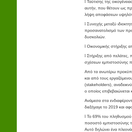
î
Ταύτισης της οικογένεια
αυτήν, που θέτουν ως πρ
λήψη αποφάσεων υψηλότ
î
Συνοχής μεταξύ ιδιοκτητ
προσανατολισμό των προ
δυσκολιών.
î
Οικονομικής στήριξης απ
î
Στήριξης από πελάτες, 
σχέσεων εμπιστοσύνης π
Από τα ανωτέρω προκύπτε
και από τους εργαζόμενο
(stakeholders), αναδεικν
ο οποίος επιβεβαιώνεται 
Ανάμεσα στα ενδιαφέρον
διεξήγαγε το 2019 και αφο
î
Το 69% του πληθυσμού εμ
ποσοστό εμπιστοσύνης το
Αυτό δηλώνει ένα πλεονέκ