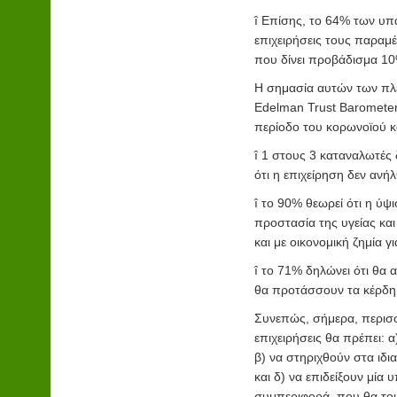
î
Επίσης, το 64% των υπα
επιχειρήσεις τους παραμέ
που δίνει προβάδισμα 10%
Η σημασία αυτών των πλε
Edelman Trust Barometer 
περίοδο του κορωνοϊού και
î
1 στους 3 καταναλωτές 
ότι η επιχείρηση δεν αν
î
το 90% θεωρεί ότι η ύψι
προστασία της υγείας κα
και με οικονομική ζημία για
î
το 71% δηλώνει ότι θα α
θα προτάσσουν τα κέρδη
Συνεπώς, σήμερα, περισσ
επιχειρήσεις θα πρέπει: 
β) να στηριχθούν στα ιδια
και δ) να επιδείξουν μία
συμπεριφορά, που θα του