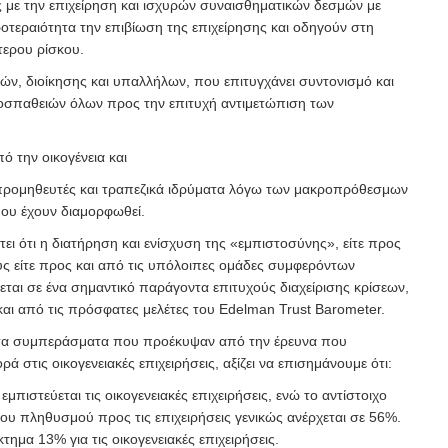
ς με την επιχείρηση και ισχυρών συναισθηματικών δεσμών με
οτεραιότητα την επιβίωση της επιχείρησης και οδηγούν στη
ερου ρίσκου.
ών, διοίκησης και υπαλλήλων, που επιτυγχάνει συντονισμό και
σπαθειών όλων προς την επιτυχή αντιμετώπιση των
ό την οικογένεια και
προμηθευτές και τραπεζικά ιδρύματα λόγω των μακροπρόθεσμων
ου έχουν διαμορφωθεί.
ι ότι η διατήρηση και ενίσχυση της «εμπιστοσύνης», είτε προς
υς είτε προς και από τις υπόλοιπες ομάδες συμφερόντων
ύεται σε ένα σημαντικό παράγοντα επιτυχούς διαχείρισης κρίσεων,
και από τις πρόσφατες μελέτες του Edelman Trust Barometer.
τα συμπεράσματα που προέκυψαν από την έρευνα που
ρά στις οικογενειακές επιχειρήσεις, αξίζει να επισημάνουμε ότι:
πιστεύεται τις οικογενειακές επιχειρήσεις, ενώ το αντίστοιχο
υ πληθυσμού προς τις επιχειρήσεις γενικώς ανέρχεται σε 56%.
τημα 13% για τις οικογενειακές επιχειρήσεις.