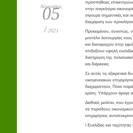
προσπάθειες επικεντρώνο
Αύγουστος
05
στην παγκόσμια οικονομία
σίγουρα σημαντικές και ο
διαχείριση των προκλήσε
/
2021
Προκειμένου, συνεπώς, 
μοντέλο λειτουργίας τους
και διαταραχών στην εφοδ
επιδείξουν υψηλή ευελιξί
διατήρηση της πελατειακ
και διάρκειας.
Σε αυτές τις εξαιρετικά 
οικογενειακών επιχειρήσ
διαχειριστούν; Ποιοι πα
κρίση; Υπάρχουν άραγε α
Διεθνείς μελέτες που έχο
σε περιόδους οικονομικών
επιχειρήσεις ανταποκρίνο
î
Ευελιξίας και ταχύτητα