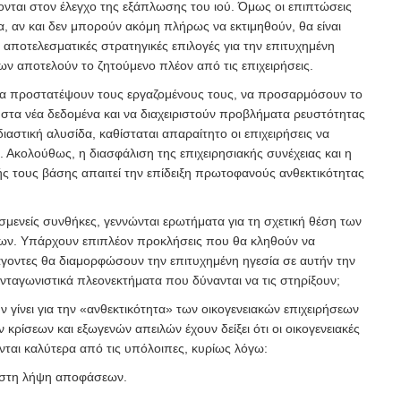
νται στον έλεγχο της εξάπλωσης του ιού. Όμως οι επιπτώσεις
, αν και δεν μπορούν ακόμη πλήρως να εκτιμηθούν, θα είναι
ι αποτελεσματικές στρατηγικές επιλογές για την επιτυχημένη
ων αποτελούν το ζητούμενο πλέον από τις επιχειρήσεις.
να προστατέψουν τους εργαζομένους τους, να προσαρμόσουν το
 στα νέα δεδομένα και να διαχειριστούν προβλήματα ρευστότητας
ιαστική αλυσίδα, καθίσταται απαραίτητο οι επιχειρήσεις να
α. Ακολούθως, η διασφάλιση της επιχειρησιακής συνέχειας και η
ής τους βάσης απαιτεί την επίδειξη πρωτοφανούς ανθεκτικότητας
δυσμενείς συνθήκες, γεννώνται ερωτήματα για τη σχετική θέση των
εων. Υπάρχουν επιπλέον προκλήσεις που θα κληθούν να
ράγοντες θα διαμορφώσουν την επιτυχημένη ηγεσία σε αυτήν την
νταγωνιστικά πλεονεκτήματα που δύνανται να τις στηρίξουν;
υν γίνει για την «ανθεκτικότητα» των οικογενειακών επιχειρήσεων
 κρίσεων και εξωγενών απειλών έχουν δείξει ότι οι οικογενειακές
νται καλύτερα από τις υπόλοιπες, κυρίως λόγω:
ς στη λήψη αποφάσεων.