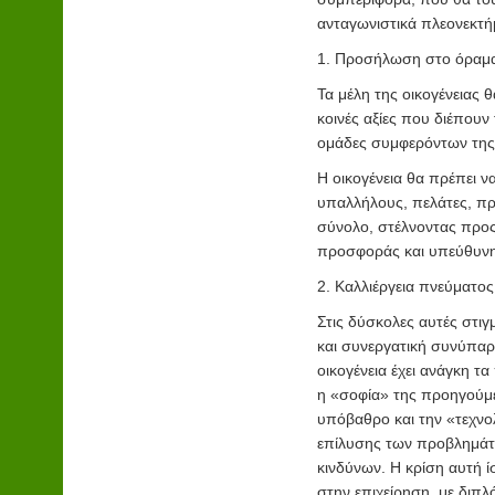
ανταγωνιστικά πλεονεκτή
1. Προσήλωση στο όραμα κ
Τα μέλη της οικογένειας 
κοινές αξίες που διέπουν 
ομάδες συμφερόντων της 
Η οικογένεια θα πρέπει να
υπαλλήλους, πελάτες, προ
σύνολο, στέλνοντας προς
προσφοράς και υπεύθυνη
2.
Καλλιέργεια πνεύματος
Στις δύσκολες αυτές στιγ
και συνεργατική συνύπαρξ
οικογένεια έχει ανάγκη τα
η «σοφία» της προηγούμε
υπόβαθρο και την «τεχνο
επίλυσης των προβλημάτ
κινδύνων. Η κρίση αυτή ί
στην επιχείρηση, με διπλ