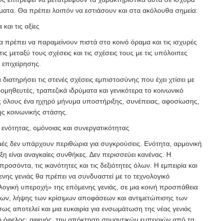
ματα. Θα πρέπει λοιπόν να εστιάσουν και στα ακόλουθα σημεία:
αι τις αξίες
θα πρέπει να παραμείνουν πιστά στο κοινό όραμα και τις ισχυρές
τις μεταξύ τους σχέσεις και τις σχέσεις τους με τις υπόλοιπες
επιχείρησης.
 διατηρήσει τις στενές σχέσεις εμπιστοσύνης που έχει χτίσει με
μηθευτές, τραπεζικά ιδρύματα και γενικότερα το κοινωνικό
 όλους ένα ηχηρό μήνυμα υποστήριξης, συνέπειας, αφοσίωσης,
ς κοινωνικής στάσης.
 ενότητας, ομόνοιας και συνεργατικότητας
μές δεν υπάρχουν περιθώρια για συγκρούσεις. Ενότητα, αρμονική
η είναι αναγκαίες συνθήκες. Δεν περισσεύει κανένας. Η
 προσόντα, τις ικανότητες και τις δεξιότητες όλων. Η εμπειρία και
νης γενιάς θα πρέπει να συνδυαστεί με το τεχνολογικό
λογική υπεροχή» της επόμενης γενιάς, σε μια κοινή προσπάθεια
ων, λήψης των κρίσιμων αποφάσεων και αντιμετώπισης των
σως αποτελεί και μια ευκαιρία για ενσωμάτωση της νέας γενιάς
ό όφελος: αφενός,
την απόκτηση σημαντικών εμπειριών από τα