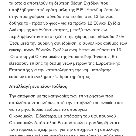
τα οποία αποτελούν τη δεύτερη δέσμη Σχεδίων που
υποβλήθηκαν από κράτη-μέλη της Ε.Ε.. Υπενθυμίζεται ότι
στην προηγούμενη σύνοδο του Ecofin, στις 13 Ιουνίου,
δόθηκε το «πράσινο φως» για τα πρώτα 12 Εθνικά Σχέδια
Ανάκαμψης και Ανθεκτικότητας, μεταξύ των οποίων
περιλαμβανόταν και το σχέδιο της χώρας μας, «Ελλάδα 2.0».
Έτσι, μετά την αυριανή συνεδρίαση, ο συνολικός αριθμός των
εγκεκριμένων Εθνικών Σχεδίων αναμένεται να φθάσει τα 16.
Οι υπουργοί Οικονομικών της Ευρωπαϊκής Ένωσης, θα
εξετάσουν επίσης τη δέσμη νέων μέτρων της Ευρωπαϊκής
Επιτροπής για την καταπολέμηση της νομιμοποίησης
εσόδων από εγκληματικές δραστηριότητες.
Απαλλαγή ενοικίου- Ιούλιος
Την απόφαση με τις κατηγορίες των επιχειρήσεων που
απαλλάσσονται πλήρως από την καταβολή του ενοικίου και
για το μήνα Ιούλιο εξέδωσε το υπουργείο
Οικονομικών. Ειδικότερα, με απόφαση του υφυπουργού
Οικονομικών Απόστολου Βεσυρόπουλο προσδιορίζονται οι
πληττόμενες επιχειρήσεις για την υποχρεωτική απαλλαγή
από την υποχρέωση καταβολής του συνολικού μισθώματος