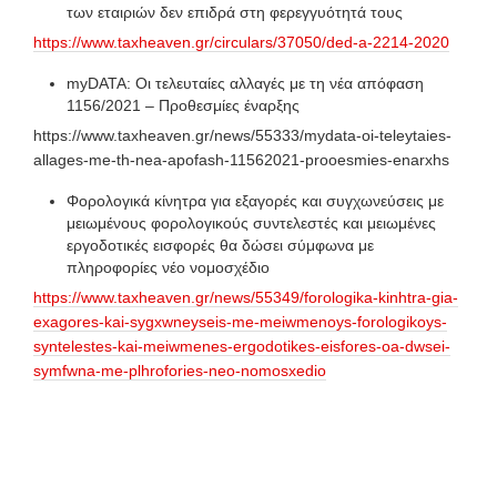
των εταιριών δεν επιδρά στη φερεγγυότητά τους
https://www.taxheaven.gr/circulars/37050/ded-a-2214-2020
myDATA: Οι τελευταίες αλλαγές με τη νέα απόφαση
1156/2021 – Προθεσμίες έναρξης
https://www.taxheaven.gr/news/55333/mydata-oi-teleytaies-
allages-me-th-nea-apofash-11562021-prooesmies-enarxhs
Φορολογικά κίνητρα για εξαγορές και συγχωνεύσεις με
μειωμένους φορολογικούς συντελεστές και μειωμένες
εργοδοτικές εισφορές θα δώσει σύμφωνα με
πληροφορίες νέο νομοσχέδιο
https://www.taxheaven.gr/news/55349/forologika-kinhtra-gia-
exagores-kai-sygxwneyseis-me-meiwmenoys-forologikoys-
syntelestes-kai-meiwmenes-ergodotikes-eisfores-oa-dwsei-
symfwna-me-plhrofories-neo-nomosxedio