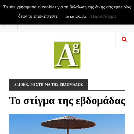
To site χρησιμοποιεί cookies για τη βελτίωση της δικής σας εμπειρίας
όταν το επισκέπτεστε.
Περισσότερα
Το κατάλαβα
Menu
SLIDER
,
ΤΟ ΣΤΙΓΜΑ ΤΗΣ ΕΒΔΟΜΑΔΟΣ
Το στίγμα της εβδομάδας