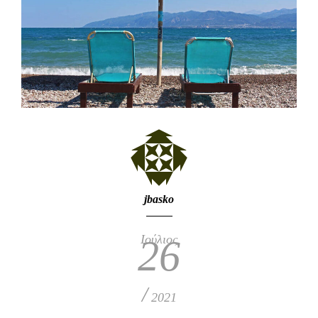
jbasko
Ιούλιος
26
/
2021