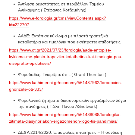
Άντληση ρευστότητας σε περιβάλλον Ταμείου
Ανάκαμψης ( Στέφανος Κοτζαμάνης)
https://www.e-forologia.gr/cms/viewContents.aspx?
id=222707
ΑΑΔΕ: Εντόπισε κύκλωμα με πλαστά τραπεζικά
καταθετήρια και τιμολόγια που εισέπραττε επιδοτήσεις
https://www.ot.gr/2021/07/23/forologia/aade-entopise-
kykloma-me-plasta-trapezika-katathetiria-kai-timologia-pou-
eisepratte-epidotiseis/
Φοροδοξίες: Γνωρίζετε ότι…( Grant Thornton )
https://www.kathimerini.gr/economy/561437962/forodoxies-
gnorizete-oti-333/
Φορολογικά ζητήματα διασυνοριακών εργαζομένων λόγω
της πανδημίας ( Τζένη Πάνου ASnetwork)
https://www.kathimerini.gr/economy/561438088/forologika-
zitimata-diasynoriakon-ergazomenon-logo-tis-pandimias/
ΔΕΔ Α 2214/2020. Επισφαλείς απαιτήσεις – Η σύνδεση