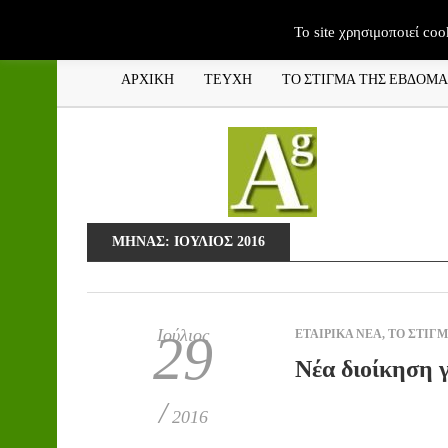
To site χρησιμοποιεί coo
ΑΡΧΙΚΗ
ΤΕΥΧΗ
ΤΟ ΣΤΙΓΜΑ ΤΗΣ ΕΒΔΟΜ
ΜΉΝΑΣ:
ΙΟΎΛΙΟΣ 2016
Ιούλιος
29
ΕΤΑΙΡΙΚΑ ΝΕΑ
,
ΤΟ ΣΤΙΓ
Νέα διοίκηση γ
/
2016