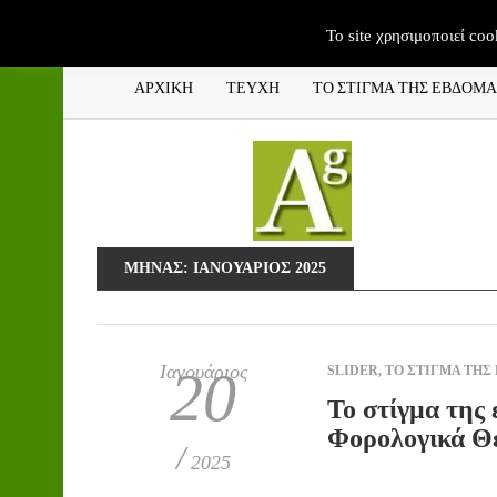
To site χρησιμοποιεί coo
ΑΡΧΙΚΗ
ΤΕΥΧΗ
ΤΟ ΣΤΙΓΜΑ ΤΗΣ ΕΒΔΟΜ
ΜΉΝΑΣ:
ΙΑΝΟΥΆΡΙΟΣ 2025
Ιανουάριος
20
SLIDER
,
ΤΟ ΣΤΙΓΜΑ ΤΗΣ
Το στίγμα της 
Φορολογικά Θ
/
2025