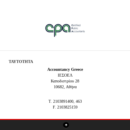
ΤΑΥΤΟΤΗΤΑ
Accountancy Greece
IEΣΟΕΛ
Καποδιστρίου 28
10682, Αθήνα
Τ. 2103891400, 463
F. 2103825159
www.soel.gr, info@soel.gr, iesoel@soel.gr