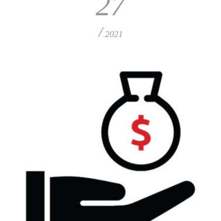
27
/
2021