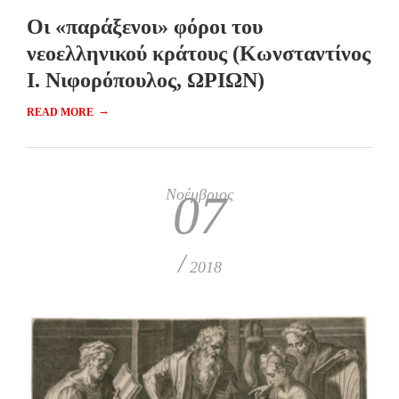
Οι «παράξενοι» φόροι του
νεοελληνικού κράτους (Κωνσταντίνος
Ι. Νιφορόπουλος, ΩΡΙΩΝ)
→
READ MORE
Νοέμβριος
07
/
2018