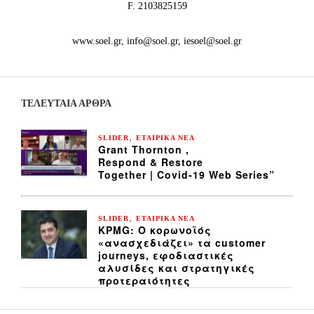
F. 2103825159
www.soel.gr, info@soel.gr, iesoel@soel.gr
ΤΕΛΕΥΤΑΙΑ ΆΡΘΡΑ
,
SLIDER
ΕΤΑΙΡΙΚΑ ΝΕΑ
Grant Thornton ,
Respond & Restore
Together | Covid-19 Web Series”
,
SLIDER
ΕΤΑΙΡΙΚΑ ΝΕΑ
KPMG: Ο κορωνοϊός
«ανασχεδιάζει» τα customer
journeys, εφοδιαστικές
αλυσίδες και στρατηγικές
προτεραιότητες